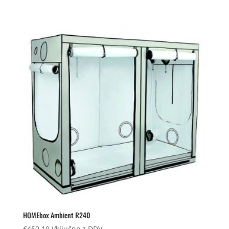
HOMEbox Ambient R240
€
450,10
Vključno z DDV