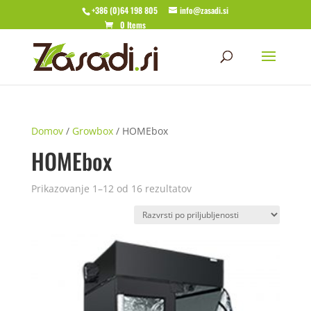
+386 (0)64 198 805
info@zasadi.si
0 Items
Domov
/
Growbox
/ HOMEbox
HOMEbox
Razvrščeno
Prikazovanje 1–12 od 16 rezultatov
po
priljubljenosti