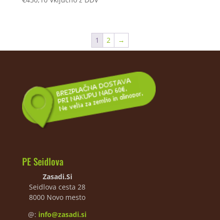
1
2
→
PE Seidlova
Zasadi.Si
Seidlova cesta 28
8000 Novo mesto
@:
info@zasadi.si