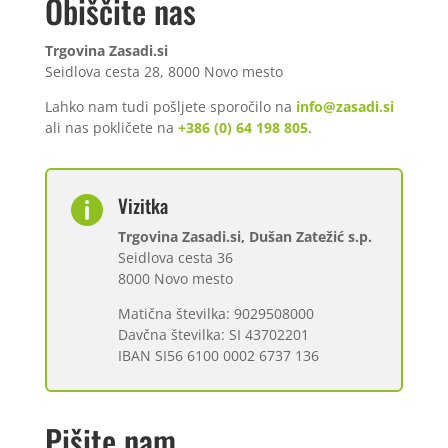
Obiščite nas
Trgovina Zasadi.si
Seidlova cesta 28, 8000 Novo mesto
Lahko nam tudi pošljete sporočilo na
info@zasadi.si
ali nas pokličete na
+386 (0) 64 198 805
.
Vizitka

Trgovina Zasadi.si, Dušan Zatežić s.p.
Seidlova cesta 36
8000 Novo mesto
Matična številka: 9029508000
Davčna številka: SI 43702201
IBAN SI56 6100 0002 6737 136
Pišite nam