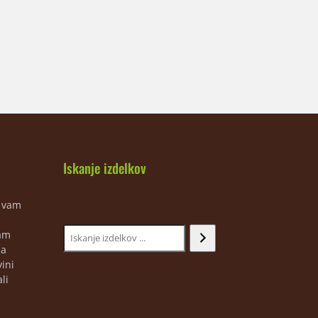
Iskanje izdelkov
m vam
jam
ja
ini
li