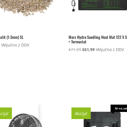
ulit (1-3mm) 5L
Mars Hydro Seedling Heat Mat 122 X 
+ Termostat
0
Vključno z DDV
Izvirna
Trenutna
€
71,99
€
61,99
Vključno z DDV
cena
cena
je
je:
bila:
€61,99.
€71,99.
Ni na za
cija!
Akcija!