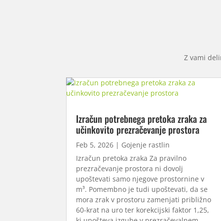
Z vami deli
Izračun potrebnega pretoka zraka za
učinkovito prezračevanje prostora
Feb 5, 2026
|
Gojenje rastlin
Izračun pretoka zraka Za pravilno
prezračevanje prostora ni dovolj
upoštevati samo njegove prostornine v
m³. Pomembno je tudi upoštevati, da se
mora zrak v prostoru zamenjati približno
60-krat na uro ter korekcijski faktor 1,25,
ki upošteva izgube v prezračevalnem...