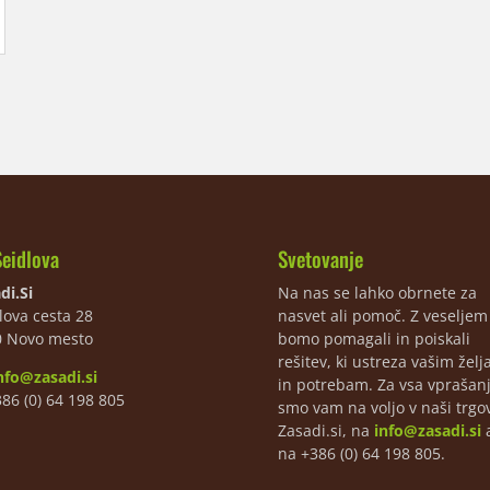
Seidlova
Svetovanje
di.Si
Na nas se lahko obrnete za
lova cesta 28
nasvet ali pomoč. Z veselje
0 Novo mesto
bomo pomagali in poiskali
rešitev, ki ustreza vašim žel
nfo@zasadi.si
in potrebam. Za vsa vprašan
386 (0) 64 198 805
smo vam na voljo v naši trgov
Zasadi.si, na
info@zasadi.si
a
na +386 (0) 64 198 805.