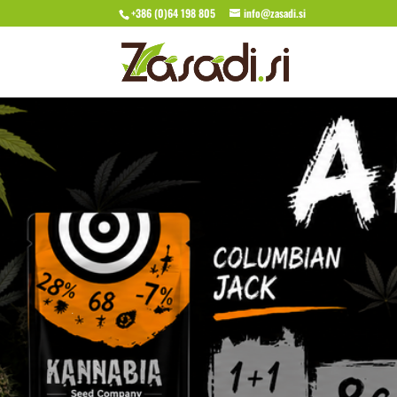
+386 (0)64 198 805
info@zasadi.si
Akcija semen