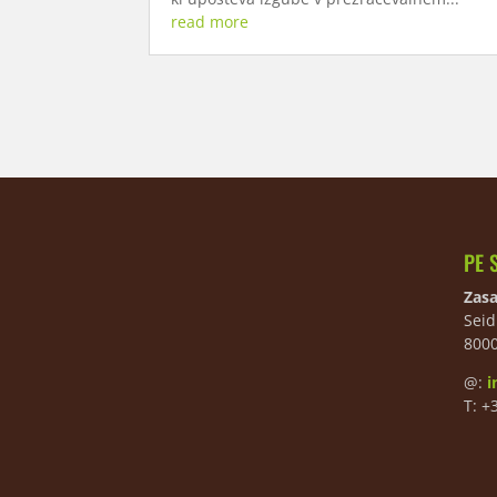
read more
PE 
Zasa
Seid
800
@:
i
T: +