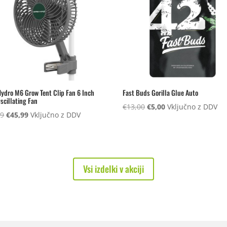
ydro M6 Grow Tent Clip Fan 6 Inch
Fast Buds Gorilla Glue Auto
scillating Fan
Izvirna
Trenutna
€
13,00
€
5,00
Vključno z DDV
Izvirna
Trenutna
99
€
45,99
Vključno z DDV
cena
cena
cena
cena
je
je:
je
je:
bila:
€5,00.
bila:
€45,99.
€13,00.
€49,99.
Vsi izdelki v akciji