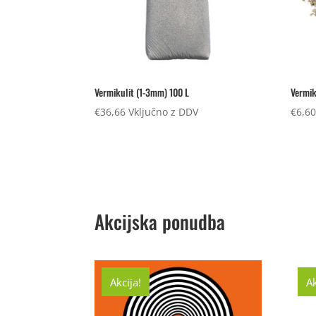
Vermikulit (1-3mm) 100 L
Vermik
€
36,66
Vključno z DDV
€
6,6
Akcijska ponudba
Akcija!
Ak