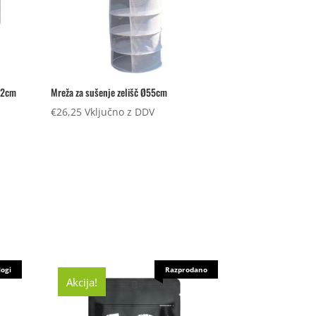
52cm
Mreža za sušenje zelišč Ø55cm
€
26,25
Vključno z DDV
logi
Razprodano
Akcija!