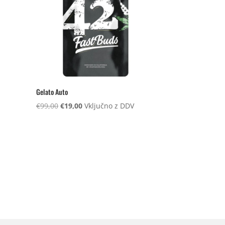
Gelato Auto
Izvirna
Trenutna
€
99,00
€
19,00
Vključno z DDV
cena
cena
je
je:
bila:
€19,00.
€99,00.