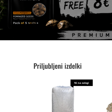
Priljubljeni izdelki
Ni na zalogi