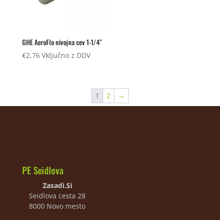
GHE AeroFlo nivojna cev 1-1/4″
€
2,76
Vključno z DDV
1
2
→
PE Seidlova
Zasadi.Si
Seidlova cesta 28
8000 Novo mesto