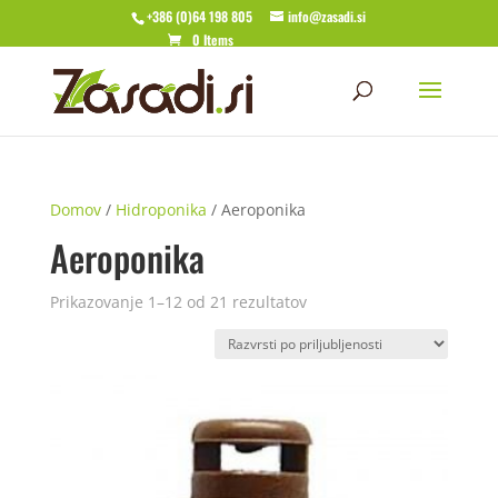
+386 (0)64 198 805
info@zasadi.si
0 Items
Domov
/
Hidroponika
/ Aeroponika
Aeroponika
Razvrščeno
Prikazovanje 1–12 od 21 rezultatov
po
priljubljenosti