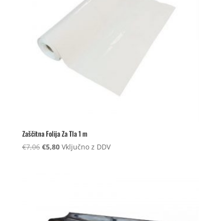
Zaščitna Folija Za Tla 1 m
Izvirna
Trenutna
€
7,06
€
5,80
Vključno z DDV
cena
cena
je
je:
bila:
€5,80.
€7,06.