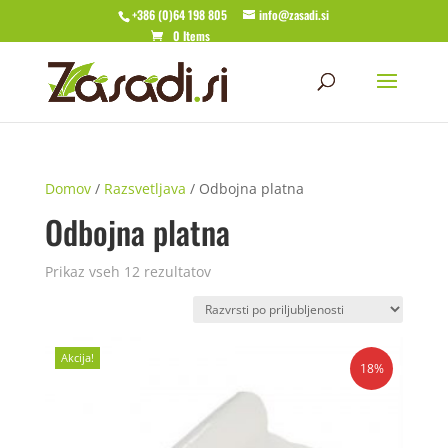
+386 (0)64 198 805
info@zasadi.si
0 Items
Domov
/
Razsvetljava
/ Odbojna platna
Odbojna platna
Razvrščeno
Prikaz vseh 12 rezultatov
po
priljubljenosti
Akcija!
18%