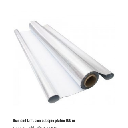
Diamond Diffusion odbojno platno 100 m
€
315,85
Vključno z DDV