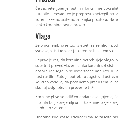
Če začnete gojenje rastlin v loncih, ne uporabi
“utopile”. Presaditev je preprosto neizogibna. 
koreninskemu sistemu zmanjka prostora. Na vol
lahko korenine rastle prosto.
Vlaga
Zelo pomembno je tudi skrbeti za zemljo – pod
vsrkavajo listi (dokler je koreninski sistem v op
Čeprav je res, da korenine potrebujejo vlago, bo
substrat preveč vlažen, lahko koreninski sistem
absorbira vsega in se voda začne nabirati, bi l
rast rastlin. Zato je potrebno zagotoviti ustrez
količino vode je, da potisnemo prst v zemljo (
skupaj dvignete, da preverite težo.
Koristne glive so odličen dodatek za gojenje, š
hranila bolj sprejemljiva in korenine lažje spre
in obilno cvetenje.
Uporabe gliv, kot je Trichoderma, je zaščita ra