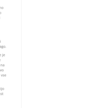
tno
o
i
i
lago.
e je
e
 na
avo
 vse
ijo
ast