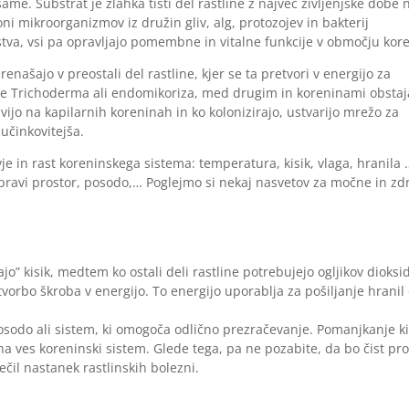
ame. Substrat je zlahka tisti del rastline z največ življenjske dobe 
ni mikroorganizmov iz družin gliv, alg, protozojev in bakterij
lstva, vsi pa opravljajo pomembne in vitalne funkcije v območju kor
enašajo v preostali del rastline, kjer se ta pretvori v energijo za
t je Trichoderma ali endomikoriza, med drugim in koreninami obstaj
avijo na kapilarnih koreninah in ko kolonizirajo, ustvarijo mrežo za
 učinkovitejša.
avje in rast koreninskega sistema: temperatura, kisik, vlaga, hranila 
pravi prostor, posodo,… Poglejmo si nekaj nasvetov za močne in zd
” kisik, medtem ko ostali deli rastline potrebujejo ogljikov dioksi
tvorbo škroba v energijo. To energijo uporablja za pošiljanje hranil
posodo ali sistem, ki omogoča odlično prezračevanje. Pomanjkanje ki
na ves koreninski sistem. Glede tega, pa ne pozabite, da bo čist pro
čil nastanek rastlinskih bolezni.