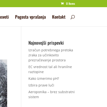
0 Items
asveti
Pogosta vprašanja
Kontakt
Najnovejši prispevki
Izračun potrebnega pretoka
zraka za učinkovito
prezračevanje prostora
EC vrednost tal ali hranilne
raztopine
Kako izmerimo pH?
Izbira prave luči
Aeroponika – brez substratni
sistem