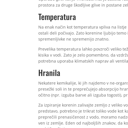
prostora za druge škodljive glive in postane zel
Temperatura
Na enak način kot temperatura vpliva na listje 
ostali deli počivajo. Zato korenine ljubijo tem
spremenljivke ne spremenijo znatno.
Prevelika temperatura lahko povzroči veliko tež
kisika v vodi. Zato je zelo pomembno, da vzdrž
potrebna uporaba klimatskih naprav ali ventil
Hranila
Nekatere kemikalije, ki jih najdemo v ne-organs
presežki soli in te preprečujejo absorpcijo hra
očitno (npr. izguba barve ali izguba togosti), 
Za izpiranje korenin zalivajte zemljo z veliko 
predstavo, potrebno je trikrat toliko vode kot k
preprečili prenasičenost z vodo, moramo nadzor
ven iz zemlje. Eden od najboljših znakov, da kor