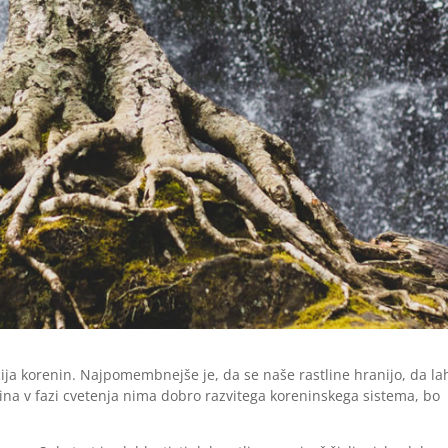
ja korenin. Najpomembnejše je, da se naše rastline hranijo, da la
stlina v fazi cvetenja nima dobro razvitega koreninskega sistema, bo