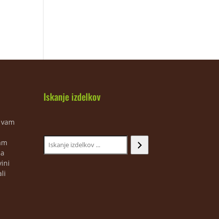
Iskanje izdelkov
m vam
jam
ja
ini
li