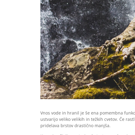
Vnos vode in hranil je še ena pomembna funkci
ustvarijo veliko velikih in težkih cvetov. Če ra
pridelava brstov drastično manjša.