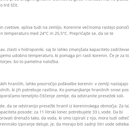
o trd ščit.
in cvetove, vpliva tudi na zemljo. Korenine večinoma rastejo ponoči
o in temperaturo med 24°C in 25,5°C. Prepričajte se, da se te
av, zlasti v hidroponiki, saj bi lahko zmanjšala kapaciteto zadrževa
ujemo udobno temperaturo, ki pomaga pri rasti korenin. Če je za t
atorjev, bo to pametna naložba.
kih hranilih, lahko povzročijo poškodbe korenin: v zemlji nastajajo
nilnih, ki jih potrebuje rastlina. Ko pomanjkanje hranilnih snovi po
priporočamo temeljito čiščenje zemlje, da odstranite presežek soli.
vode, da se odstranijo presežki hranil iz koreninskega območja. Za la
apaciteta posode: za 11 litrski lonec potrebujete 33 L vode. Da bi
ovati drenažo tako, da voda, ki smo izpirali z njo, mora tudi odteč
eninsko izpiranje deluje, je, da morajo biti zadnji litri vode odteka