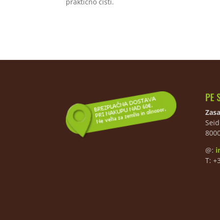
praktično čisti.
PE 
Zasa
Seid
800
@:
i
T: +