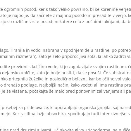
te ogromnih posod, ker s tako veliko površino, bi se korenine verje
Zato je najbolje, da začnete z majhno posodo in presadite v večjo, k
jo so različne vrste posod, nekatere celo z bočnimi luknjami, da b
lago. Hranila in vodo, nabrana v spodnjem delu rastline, po potreb
timalnih razmerah), zato je zelo priporočljiva šota, ki lahko zadrži v
dite previdni s količino vode, ki jo zagotavljate svojim rastlinam: č
 dejansko uničite, zato je bolje pustiti, da se posuši. Če substrat n
ahko pritegnila žuželke in posledično bolezni, kar bo očitno vplivalo
no drenažo podlage. Najboljši način, kako vedeti ali ima rastlina pr
če je še vlažena, počakajte še malo pred ponovnim zalivanjem) ali pa
e posebej za pridelovalce, ki uporabljajo organska gnojila, saj nared
jmejo. Ker rastlina lažje absorbira, spodbujajo tudi intenzivnejšo r
stline pred drugimi glivami. Učinkovita gliva Trichoderma, ne pušča