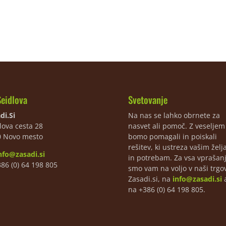
Seidlova
Svetovanje
di.Si
Na nas se lahko obrnete za
lova cesta 28
nasvet ali pomoč. Z veselje
0 Novo mesto
bomo pomagali in poiskali
rešitev, ki ustreza vašim žel
nfo@zasadi.si
in potrebam. Za vsa vprašan
386 (0) 64 198 805
smo vam na voljo v naši trgov
Zasadi.si, na
info@zasadi.si
a
na +386 (0) 64 198 805.