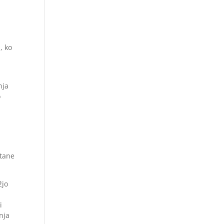
, ko
nja
o
stane
žjo
i
nja