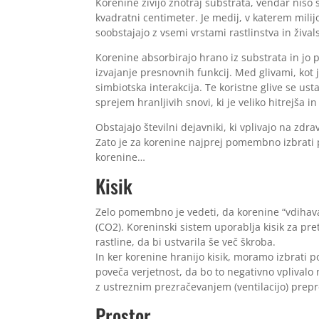
Korenine živijo znotraj substrata, vendar niso s
kvadratni centimeter. Je medij, v katerem milijo
soobstajajo z vsemi vrstami rastlinstva in živa
Korenine absorbirajo hrano iz substrata in jo pr
izvajanje presnovnih funkcij. Med glivami, ko
simbiotska interakcija. Te koristne glive se ust
sprejem hranljivih snovi, ki je veliko hitrejša in
Obstajajo številni dejavniki, ki vplivajo na zdr
Zato je za korenine najprej pomembno izbrati 
korenine…
Kisik
Zelo pomembno je vedeti, da korenine “vdihavajo
(CO2). Koreninski sistem uporablja kisik za pre
rastline, da bi ustvarila še več škroba.
In ker korenine hranijo kisik, moramo izbrati 
poveča verjetnost, da bo to negativno vplivalo 
z ustreznim prezračevanjem (ventilacijo) prepre
Prostor