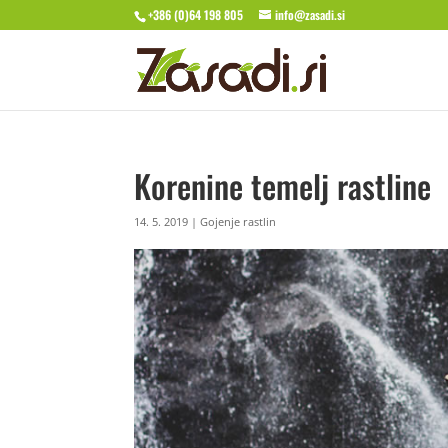
+386 (0)64 198 805
info@zasadi.si
Korenine temelj rastline
14. 5. 2019
|
Gojenje rastlin