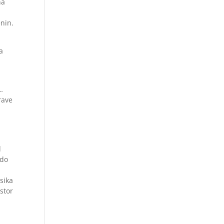
na
enin.
a
…
rave
d
 do
sika
stor