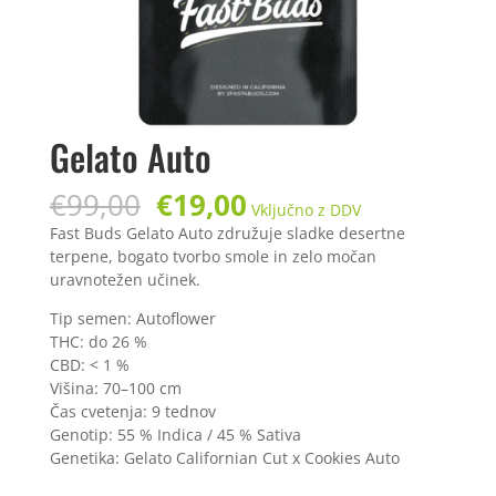
Gelato Auto
Izvirna
Trenutna
€
99,00
€
19,00
Vključno z DDV
cena
cena
Fast Buds Gelato Auto združuje sladke desertne
je
je:
terpene, bogato tvorbo smole in zelo močan
bila:
€19,00.
uravnotežen učinek.
€99,00.
Tip semen: Autoflower
THC: do 26 %
CBD: < 1 %
Višina: 70–100 cm
Čas cvetenja: 9 tednov
Genotip: 55 % Indica / 45 % Sativa
Genetika: Gelato Californian Cut x Cookies Auto