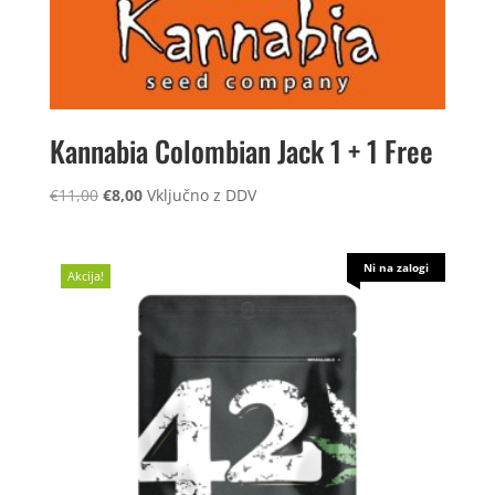
Kannabia Colombian Jack 1 + 1 Free
Izvirna
Trenutna
€
11,00
€
8,00
Vključno z DDV
cena
cena
je
je:
bila:
€8,00.
Ni na zalogi
Akcija!
€11,00.