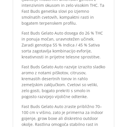
intenzivnim okusom in zelo visokim THC. Ta
Fast Buds genetika slovi po izjemno
smolnatih cvetovih, kompaktni rasti in
bogatem terpenskem profilu.
Fast Buds Gelato Auto dosega do 26 % THC
in ponuja močan, uravnotežen učinek.
Zaradi genotipa 55 % Indica / 45 % Sativa
sorta zagotavlja kombinacijo evforije,
kreativnosti in prijetne telesne sprostitve.
Fast Buds Gelato Auto razvije izrazito sladko
aromo z notami piškotov, citrusov,
kremastih desertnih tonov in rahlo
zemeljskim zaključkom. Cvetovi so veliki,
zelo gosti, bogato prekriti s smolo in
pogosto razvijejo vijolične odtenke.
Fast Buds Gelato Auto zraste približno 70–
100 cm v višino, zato je primerna za indoor
gojenje, grow boxe ali diskretno outdoor
okolje. Rastlina omogoča stabilno rast in