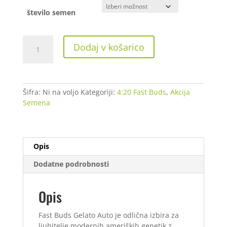
število semen
Gelato
Dodaj v košarico
Auto
količina
Šifra:
Ni na voljo
Kategoriji:
4:20 Fast Buds
,
Akcija
Semena
Opis
Dodatne podrobnosti
Opis
Fast Buds Gelato Auto je odlična izbira za
ljubitelje modernih ameriških genetik z