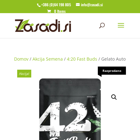
+386 (0)64 198 805
info@zasadi.si
0 Items
Domov
/
Akcija Semena
/
4:20 Fast Buds
/ Gelato Auto
Razprodano
Akcija!