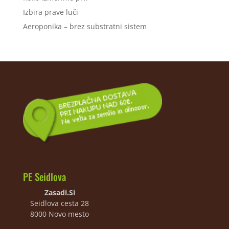
Izbira prave luči
Aeroponika – brez substratni sistem
PE Seidlova
Zasadi.Si
Seidlova cesta 28
8000 Novo mesto