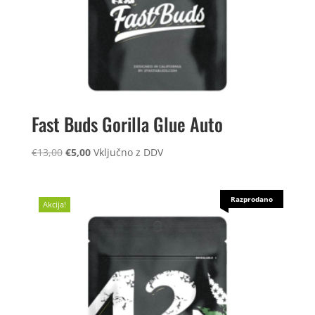
Fast Buds Gorilla Glue Auto
Izvirna
Trenutna
€
13,00
€
5,00
Vključno z DDV
cena
cena
je
je:
bila:
€5,00.
Razprodano
Akcija!
€13,00.