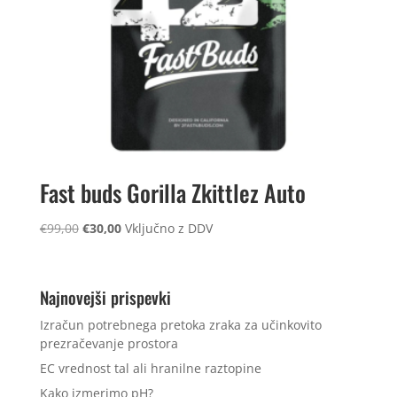
Fast buds Gorilla Zkittlez Auto
Izvirna
Trenutna
€
99,00
€
30,00
Vključno z DDV
cena
cena
je
je:
bila:
€30,00.
Najnovejši prispevki
€99,00.
Izračun potrebnega pretoka zraka za učinkovito
prezračevanje prostora
EC vrednost tal ali hranilne raztopine
Kako izmerimo pH?