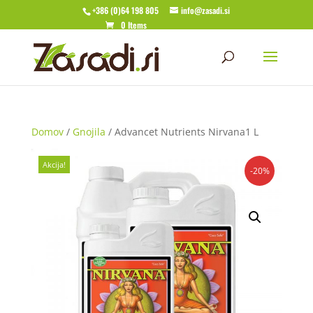
+386 (0)64 198 805
info@zasadi.si
0 Items
Domov
/
Gnojila
/ Advancet Nutrients Nirvana1 L
Akcija!
-20%