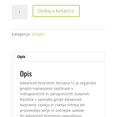
€31,21.
Advancet
Dodaj v košarico
Nutrients
Nirvana1
L
količina
Kategorija:
Gnojila
Opis
Opis
Advanced Nutrients Nirvana 1L je organsko
gnojilo namenjeno rastlinam v
hidroponičnih in aeroponičnih sistemih.
Rastline z uporabo gnojil Advanced
Nutrients rastejo in cvetijo hitreje ter
proizvedejo večje in sočnejše sadove.
Pri Advanced Nutrients uporabljajo