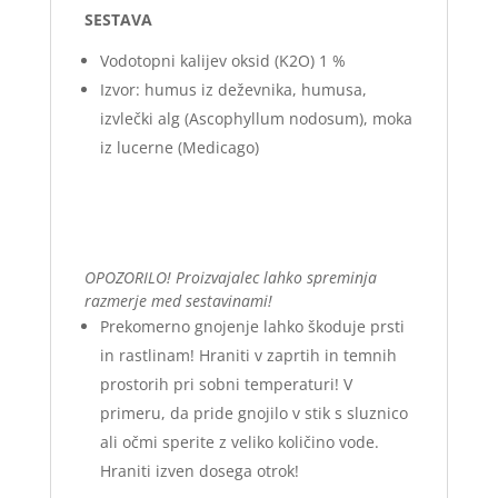
SESTAVA
Vodotopni kalijev oksid (K2O) 1 %
Izvor: humus iz deževnika, humusa,
izvlečki alg (Ascophyllum nodosum), moka
iz lucerne (Medicago)
OPOZORILO! Proizvajalec lahko spreminja
razmerje med sestavinami!
Prekomerno gnojenje lahko škoduje prsti
in rastlinam! Hraniti v zaprtih in temnih
prostorih pri sobni temperaturi! V
primeru, da pride gnojilo v stik s sluznico
ali očmi sperite z veliko količino vode.
Hraniti izven dosega otrok!