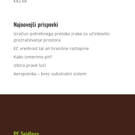
€
82,68
Najnovejši prispevki
Izračun potrebnega pretoka zraka za učinkovito
prezračevanje prostora
EC vrednost tal ali hranilne raztopine
Kako izmerimo pH?
Izbira prave luči
Aeroponika – brez substratni sistem
PE Seidlova