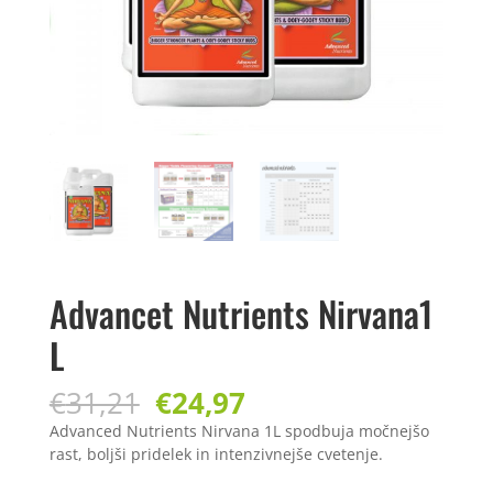
Advancet Nutrients Nirvana1
L
Izvirna
Trenutna
€
31,21
€
24,97
cena
cena
Advanced Nutrients Nirvana 1L spodbuja močnejšo
je
je:
rast, boljši pridelek in intenzivnejše cvetenje.
bila:
€24,97.