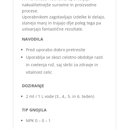
nakvalitetnejše surovine in proizvodne
procese.
Uporabnikom zagotavljajo izdelke ki delajo,
stanejo manj in trajajo dlje poleg tega pa
ustvarjajo fantastične rezultate.
NAVODILA
Pred uporabo dobro pretresite
Uporablja se skozi celotno obdobje rasti
in cvetenja rož, saj skrbi za zdravje in
vitalnost celic
DOZIRANJE
2 ml / 1 L vode (3., 4., 5. in 6. teden)
TIP GNOJILA
NPK 0 – 0 – 1