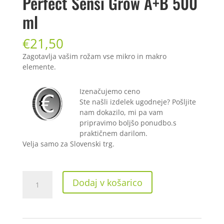
Perfect Sensi Grow A+B 500
ml
€
21,50
Zagotavlja vašim rožam vse mikro in makro
elemente.
Izenačujemo ceno
Ste našli izdelek ugodneje? Pošljite
nam dokazilo, mi pa vam
pripravimo boljšo ponudbo.s
praktičnem darilom.
Velja samo za Slovenski trg.
Advanced
Dodaj v košarico
Nutrients
pH
Perfect
Sensi