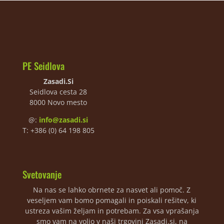
PE Seidlova
Zasadi.Si
Seidlova cesta 28
8000 Novo mesto
@:
info@zasadi.si
T: +386 (0) 64 198 805
Svetovanje
Na nas se lahko obrnete za nasvet ali pomoč. Z
veseljem vam bomo pomagali in poiskali rešitev, ki
ustreza vašim željam in potrebam. Za vsa vprašanja
smo vam na voljo v naši trgovini Zasadi.si, na