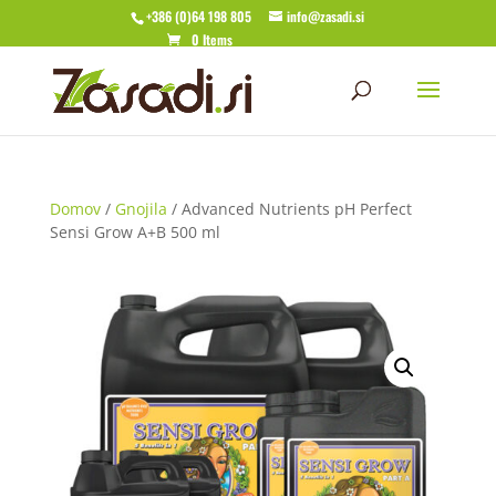
+386 (0)64 198 805
info@zasadi.si
0 Items
Domov
/
Gnojila
/ Advanced Nutrients pH Perfect
Sensi Grow A+B 500 ml