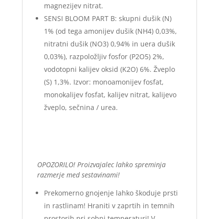
magnezijev nitrat.
SENSI BLOOM PART B: skupni dušik (N)
1% (od tega amonijev dušik (NH4) 0,03%,
nitratni dušik (NO3) 0,94% in uera dušik
0,03%), razpoložljiv fosfor (P2O5) 2%,
vodotopni kalijev oksid (K2O) 6%. Žveplo
(S) 1,3%. Izvor: monoamonijev fosfat,
monokalijev fosfat, kalijev nitrat, kalijevo
žveplo, sečnina / urea.
OPOZORILO! Proizvajalec lahko spreminja
razmerje med sestavinami!
Prekomerno gnojenje lahko škoduje prsti
in rastlinam! Hraniti v zaprtih in temnih
prostorih pri sobni temperaturi! V