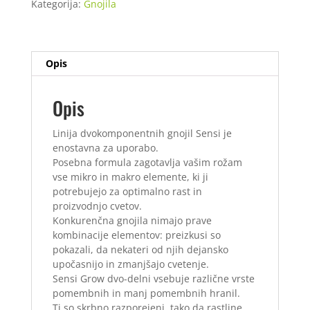
Kategorija:
Gnojila
Grow
A+B
500
ml
Opis
količina
Opis
Linija dvokomponentnih gnojil Sensi je
enostavna za uporabo.
Posebna formula zagotavlja vašim rožam
vse mikro in makro elemente, ki ji
potrebujejo za optimalno rast in
proizvodnjo cvetov.
Konkurenčna gnojila nimajo prave
kombinacije elementov: preizkusi so
pokazali, da nekateri od njih dejansko
upočasnijo in zmanjšajo cvetenje.
Sensi Grow dvo-delni vsebuje različne vrste
pomembnih in manj pomembnih hranil.
Ti so skrbno razporejeni, tako da rastline