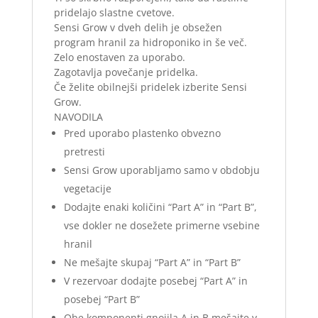
pridelajo slastne cvetove.
Sensi Grow v dveh delih je obsežen
program hranil za hidroponiko in še več.
Zelo enostaven za uporabo.
Zagotavlja povečanje pridelka.
Če želite obilnejši pridelek izberite Sensi
Grow.
NAVODILA
Pred uporabo plastenko obvezno
pretresti
Sensi Grow uporabljamo samo v obdobju
vegetacije
Dodajte enaki količini “Part A” in “Part B”,
vse dokler ne dosežete primerne vsebine
hranil
Ne mešajte skupaj “Part A” in “Part B”
V rezervoar dodajte posebej “Part A” in
posebej “Part B”
Obe komponenti gnojila A in B mešajte v