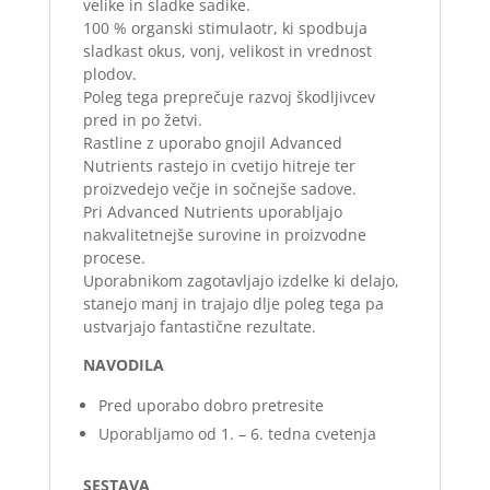
velike in sladke sadike.
100 % organski stimulaotr, ki spodbuja
sladkast okus, vonj, velikost in vrednost
plodov.
Poleg tega preprečuje razvoj škodljivcev
pred in po žetvi.
Rastline z uporabo gnojil Advanced
Nutrients rastejo in cvetijo hitreje ter
proizvedejo večje in sočnejše sadove.
Pri Advanced Nutrients uporabljajo
nakvalitetnejše surovine in proizvodne
procese.
Uporabnikom zagotavljajo izdelke ki delajo,
stanejo manj in trajajo dlje poleg tega pa
ustvarjajo fantastične rezultate.
NAVODILA
Pred uporabo dobro pretresite
Uporabljamo od 1. – 6. tedna cvetenja
SESTAVA