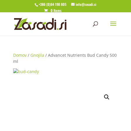
+386 (0)64 198 805
info@zasadi.si
0 Items
Domov
/
Gnojila
/ Advancet Nutrients Bud Candy 500
ml