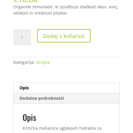
Organski stimulaotr, ki spodbuja sladkast okus, vonj,
velikost in vrednost plodov.
Advancet
Dodaj v košarico
Nutrients
Bud
Candy
500
Kategorija:
Gnojila
ml
količina
Opis
Dodatne podrobnosti
Opis
Kritična mešanica ogljikovih hidratov za