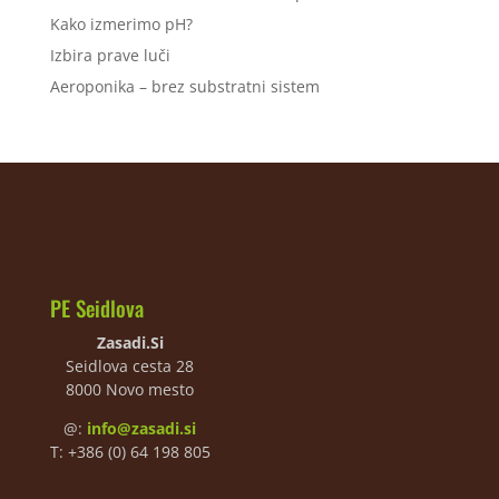
Kako izmerimo pH?
Izbira prave luči
Aeroponika – brez substratni sistem
PE Seidlova
Zasadi.Si
Seidlova cesta 28
8000 Novo mesto
@:
info@zasadi.si
T: +386 (0) 64 198 805