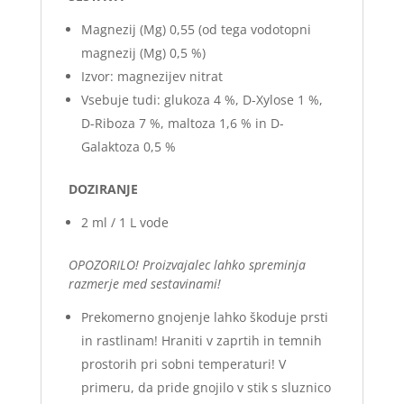
Magnezij (Mg) 0,55 (od tega vodotopni
magnezij (Mg) 0,5 %)
Izvor: magnezijev nitrat
Vsebuje tudi: glukoza 4 %, D-Xylose 1 %,
D-Riboza 7 %, maltoza 1,6 % in D-
Galaktoza 0,5 %
DOZIRANJE
2 ml / 1 L vode
OPOZORILO! Proizvajalec lahko spreminja
razmerje med sestavinami!
Prekomerno gnojenje lahko škoduje prsti
in rastlinam! Hraniti v zaprtih in temnih
prostorih pri sobni temperaturi! V
primeru, da pride gnojilo v stik s sluznico