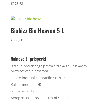
€
273,68
Biobizz Bio Heaven 5 L
€
300,00
Najnovejši prispevki
Izračun potrebnega pretoka zraka za učinkovito
prezračevanje prostora
EC vrednost tal ali hranilne raztopine
Kako izmerimo pH?
Izbira prave luči
Aeroponika – brez substratni sistem