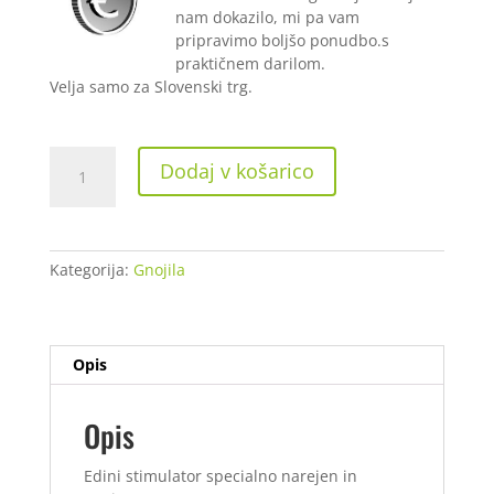
nam dokazilo, mi pa vam
pripravimo boljšo ponudbo.s
praktičnem darilom.
Velja samo za Slovenski trg.
Advancet
Dodaj v košarico
Nutrients
Kushie
Kush
1
Kategorija:
Gnojila
L
količina
Opis
Opis
Edini stimulator specialno narejen in