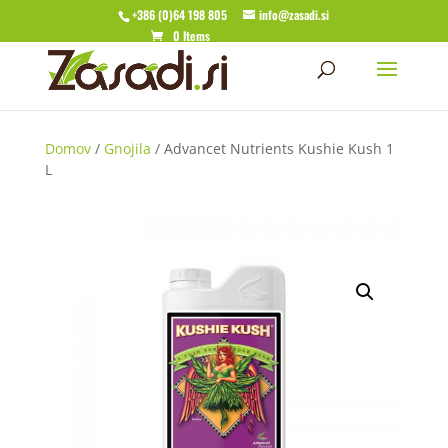
+386 (0)64 198 805
info@zasadi.si
0 Items
Domov
/
Gnojila
/ Advancet Nutrients Kushie Kush 1
L