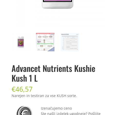
Advancet Nutrients Kushie
Kush 1 L
€
46,57
Narejen in testiran za vse KUSH sorte.
Izenačujemo ceno
Ste našli izdelek ugodneje? Pošljite