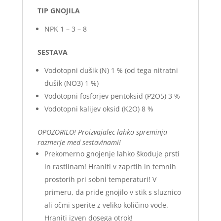
TIP GNOJILA
NPK 1 – 3 – 8
SESTAVA
Vodotopni dušik (N) 1 % (od tega nitratni
dušik (NO3) 1 %)
Vodotopni fosforjev pentoksid (P2O5) 3 %
Vodotopni kalijev oksid (K2O) 8 %
OPOZORILO! Proizvajalec lahko spreminja
razmerje med sestavinami!
Prekomerno gnojenje lahko škoduje prsti
in rastlinam! Hraniti v zaprtih in temnih
prostorih pri sobni temperaturi! V
primeru, da pride gnojilo v stik s sluznico
ali očmi sperite z veliko količino vode.
Hraniti izven dosega otrok!