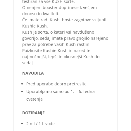
testiran za vse KUSH sorte.
Omenjeni booster doprinese k večjem
donosu in kvaliteti.
Če imate radi Kush, boste zagotovo vzljubili
Kushie Kush.
Kush je sorta, o kateri vsi navdušeno
govorijo, sedaj imate pravo gnojilo narejeno
prav za potrebe vaših Kush rastlin.
Poizkusite Kushie Kush in naredite
najmočnejši, lepši in okusnejši Kush do
sedaj.
NAVODILA
Pred uporabo dobro pretresite
Uporabljamo samo od 1. – 6. tedna
cvetenja
DOZIRANJE
2 ml / 1 L vode