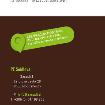
Aeroponika – brez substratni sistem
PE Seidlova
Zasadi.Si
Seidlova cesta 28
8000 Novo mesto
@:
info@zasadi.si
T: +386 (0) 64 198 805