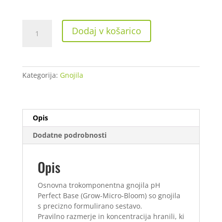
Advancet
Dodaj v košarico
Nutrients
pH
Perfect
Micro
Kategorija:
Gnojila
500
ml
količina
Opis
Dodatne podrobnosti
Opis
Osnovna trokomponentna gnojila pH
Perfect Base (Grow-Micro-Bloom) so gnojila
s precizno formulirano sestavo.
Pravilno razmerje in koncentracija hranili, ki