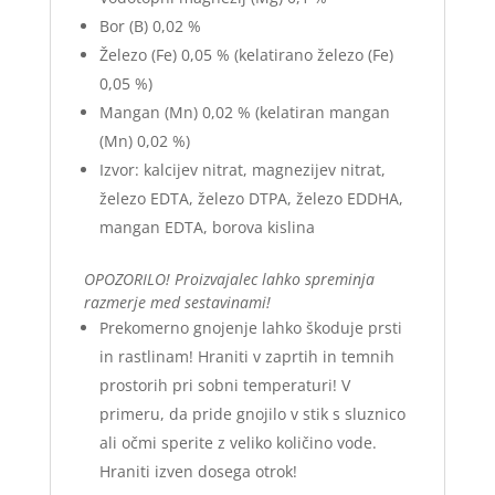
Bor (B) 0,02 %
Železo (Fe) 0,05 % (kelatirano železo (Fe)
0,05 %)
Mangan (Mn) 0,02 % (kelatiran mangan
(Mn) 0,02 %)
Izvor: kalcijev nitrat, magnezijev nitrat,
železo EDTA, železo DTPA, železo EDDHA,
mangan EDTA, borova kislina
OPOZORILO! Proizvajalec lahko spreminja
razmerje med sestavinami!
Prekomerno gnojenje lahko škoduje prsti
in rastlinam! Hraniti v zaprtih in temnih
prostorih pri sobni temperaturi! V
primeru, da pride gnojilo v stik s sluznico
ali očmi sperite z veliko količino vode.
Hraniti izven dosega otrok!