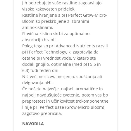
jih potrebujejo vaše rastline zagotavljajo
visoko kakovosten pridelek.
Rastline hranjene s pH Perfect Grow-Micro-
Bloom so preskrbljene z izbranimi
aminokislinami.
Fluvična kislina skrbi za optimalno
absorbcijo hranil.
Poleg tega so pri Advanced Nutrients razvili
pH Perfect Technology, ki zagotavlja da
ostane pH vrednost vode, v katero ste
dodali gnojilo, optimalna (med pH 5,5 in
6,3) tudi teden dni.
Nič več merilcev, merjenja, spuščanja ali
dvigovanja pH…
Če hočete največje, najbolj aromatične in
najbolj navdušujoče cvetenje, potem vas bo
preprostost in učinkovitost trokomponentne
linije pH Perfect Base (Grow-Micro-Bloom)
zagotovo prepričala.
NAVODILA