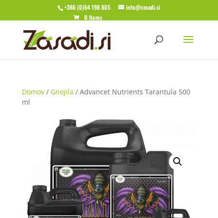
+386 (0)64 198 805
info@zasadi.si
0 Items
Domov
/
Gnojila
/ Advancet Nutrients Tarantula 500
ml