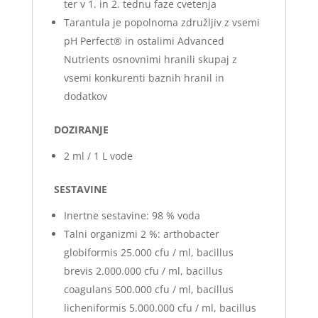
ter v 1. in 2. tednu faze cvetenja
Tarantula je popolnoma združljiv z vsemi
pH Perfect® in ostalimi Advanced
Nutrients osnovnimi hranili skupaj z
vsemi konkurenti baznih hranil in
dodatkov
DOZIRANJE
2 ml / 1 L vode
SESTAVINE
Inertne sestavine: 98 % voda
Talni organizmi 2 %: arthobacter
globiformis 25.000 cfu / ml, bacillus
brevis 2.000.000 cfu / ml, bacillus
coagulans 500.000 cfu / ml, bacillus
licheniformis 5.000.000 cfu / ml, bacillus