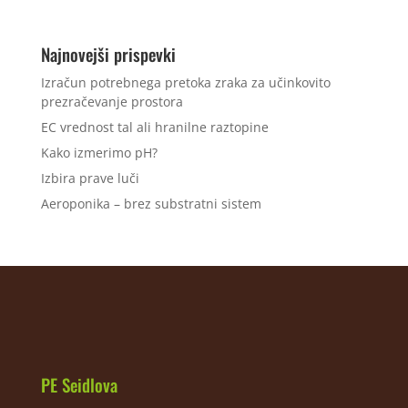
Najnovejši prispevki
Izračun potrebnega pretoka zraka za učinkovito
prezračevanje prostora
EC vrednost tal ali hranilne raztopine
Kako izmerimo pH?
Izbira prave luči
Aeroponika – brez substratni sistem
PE Seidlova