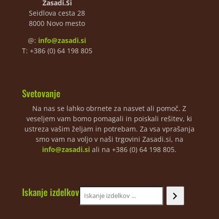
Zasadi.Si
Seidlova cesta 28
8000 Novo mesto
@:
info@zasadi.si
T: +386 (0) 64 198 805
Svetovanje
Na nas se lahko obrnete za nasvet ali pomoč. Z
veseljem vam bomo pomagali in poiskali rešitev, ki
ustreza vašim željam in potrebam. Za vsa vprašanja
smo vam na voljo v naši trgovini Zasadi.si, na
info@zasadi.si
ali na +386 (0) 64 198 805.
Iskanje izdelkov