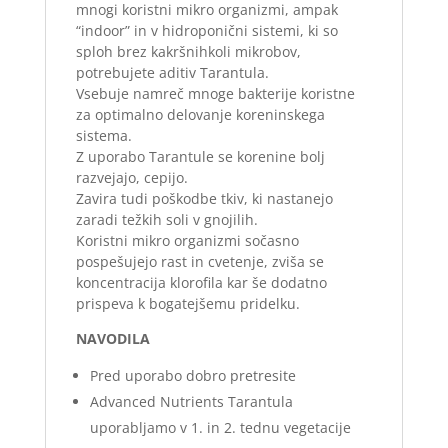
mnogi koristni mikro organizmi, ampak
“indoor” in v hidroponični sistemi, ki so
sploh brez kakršnihkoli mikrobov,
potrebujete aditiv Tarantula.
Vsebuje namreč mnoge bakterije koristne
za optimalno delovanje koreninskega
sistema.
Z uporabo Tarantule se korenine bolj
razvejajo, cepijo.
Zavira tudi poškodbe tkiv, ki nastanejo
zaradi težkih soli v gnojilih.
Koristni mikro organizmi sočasno
pospešujejo rast in cvetenje, zviša se
koncentracija klorofila kar še dodatno
prispeva k bogatejšemu pridelku.
NAVODILA
Pred uporabo dobro pretresite
Advanced Nutrients Tarantula
uporabljamo v 1. in 2. tednu vegetacije