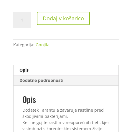
Advancet
Dodaj v košarico
Nutrients
Tarantula
500
ml
Kategorija:
Gnojila
količina
Opis
Dodatne podrobnosti
Opis
Dodatek Tarantula zavaruje rastline pred
škodljivimi bakterijami.
Ker ne gojite rastlin v neoporečnih tleh, kjer
v simbiozi s koreninskim sistemom živijo