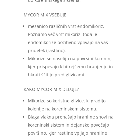
do koreninskega sistema.
MYCOR MIX VSEBUJE:
mešanico različnih vrst endomikoriz.
Poznamo več vrst mikoriz, toda le
endomikorize pozitivno vplivajo na vaš
pridelek (rastlino).
Mikorize se naselijo na površini korenin,
kjer prispevajo k hitrejšemu hranjenju in
hkrati ščitijo pred glivicami.
KAKO MYCOR MIX DELUJE?
Mikorize so koristne glivice, ki gradijo
kolonije na koreninskem sistemu.
Blaga vlakna prenašajo hranilne snovi na
koreninski sistem in dejansko povečajo
površino, kjer rastline vpijajo hranilne