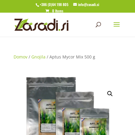
+386 (0)64 198 805
info@zasadi.si
0 Items
Domov
/
Gnojila
/ Aptus Mycor Mix 500 g