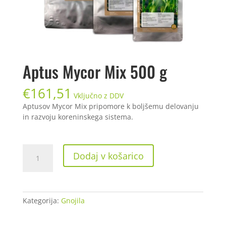
Aptus Mycor Mix 500 g
€
161,51
Vključno z DDV
Aptusov Mycor Mix pripomore k boljšemu delovanju
in razvoju koreninskega sistema.
Aptus
Dodaj v košarico
Mycor
Mix
500
g
Kategorija:
Gnojila
količina