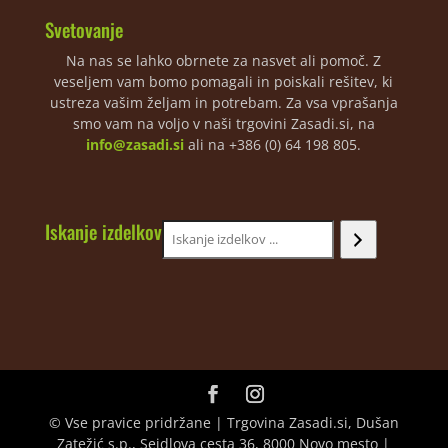
Svetovanje
Na nas se lahko obrnete za nasvet ali pomoč. Z
veseljem vam bomo pomagali in poiskali rešitev, ki
ustreza vašim željam in potrebam. Za vsa vprašanja
smo vam na voljo v naši trgovini Zasadi.si, na
info@zasadi.si
ali na +386 (0) 64 198 805.
Iskanje izdelkov
© Vse pravice pridržane | Trgovina Zasadi.si, Dušan
Zatežić s.p., Seidlova cesta 36, 8000 Novo mesto |