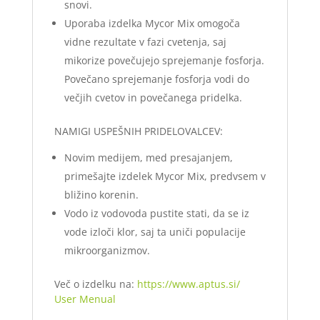
snovi.
Uporaba izdelka Mycor Mix omogoča
vidne rezultate v fazi cvetenja, saj
mikorize povečujejo sprejemanje fosforja.
Povečano sprejemanje fosforja vodi do
večjih cvetov in povečanega pridelka.
NAMIGI USPEŠNIH PRIDELOVALCEV:
Novim medijem, med presajanjem,
primešajte izdelek Mycor Mix, predvsem v
bližino korenin.
Vodo iz vodovoda pustite stati, da se iz
vode izloči klor, saj ta uniči populacije
mikroorganizmov.
Več o izdelku na:
https://www.aptus.si/
User Menual