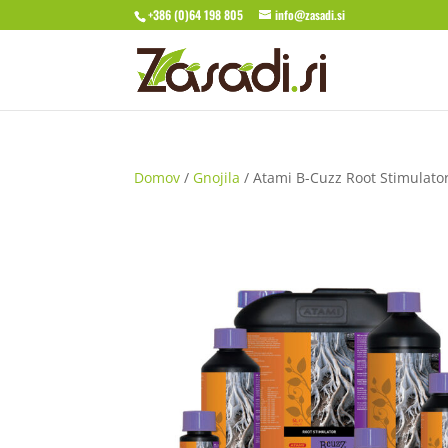
+386 (0)64 198 805
info@zasadi.si
Domov
/
Gnojila
/ Atami B-Cuzz Root Stimulato