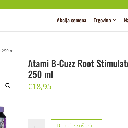
Akcija semena
Trgovina
N
r 250 ml
Atami B-Cuzz Root Stimulat
250 ml
€
18,95
Atami
Dodaj v košarico
B-