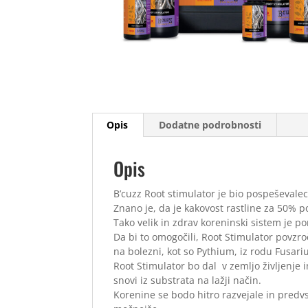
Opis
Dodatne podrobnosti
Opis
B’cuzz Root stimulator je bio pospeševalec 
Znano je, da je kakovost rastline za 50% p
Tako velik in zdrav koreninski sistem je p
Da bi to omogočili, Root Stimulator povzro
na bolezni, kot so Pythium, iz rodu Fusari
Root Stimulator bo dal v zemljo življenje 
snovi iz substrata na lažji način.
Korenine se bodo hitro razvejale in pred