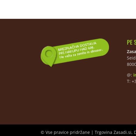
PE 
Zasa
Seid
800
@:
i
T: +
© Vse pravice pridržane | Trgovina Zasadi.si, 