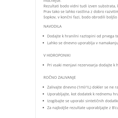
močnejše.
Rezultati bodo vidni tudi izven substrata, k
Prav tako se lahko rastlina z dobro razvi
šopkov, v končni fazi, bodo obrodili boljšo 
NAVODILA
Dodajte k hranilni raztopini od prvega t
Lahko se dnevno uporablja v namakanju
V HIDROPONIKI
Pri vsaki menjavi rezervoarja dodajte k 
ROČNO ZALIVANJE
Zalivajte dnevno (1ml/1L) dokler se ne 
Uporabljajte, kot dodatek k rednemu hr
Izogibajte se uporabi sintetičnih dodat
Za najboljše rezultate uporabljajte z B’