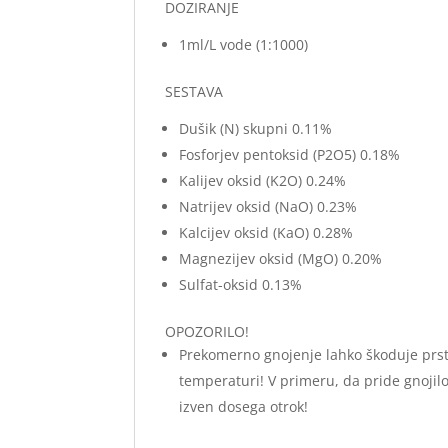
DOZIRANJE
1ml/L vode (1:1000)
SESTAVA
Dušik (N) skupni 0.11%
Fosforjev pentoksid (P2O5) 0.18%
Kalijev oksid (K2O) 0.24%
Natrijev oksid (NaO) 0.23%
Kalcijev oksid (KaO) 0.28%
Magnezijev oksid (MgO) 0.20%
Sulfat-oksid 0.13%
OPOZORILO!
Prekomerno gnojenje lahko škoduje prsti 
temperaturi! V primeru, da pride gnojilo v
izven dosega otrok!