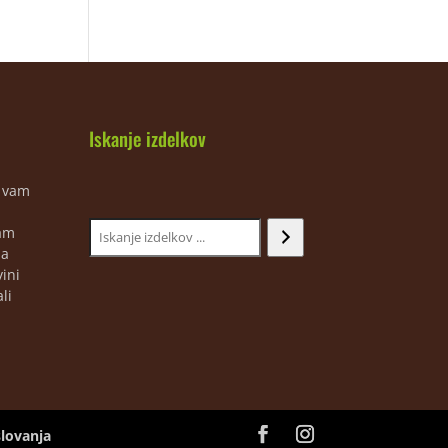
Iskanje izdelkov
m vam
jam
ja
ini
li
slovanja