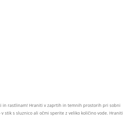
in rastlinam! Hraniti v zaprtih in temnih prostorih pri sobni
 stik s sluznico ali očmi sperite z veliko količino vode. Hraniti