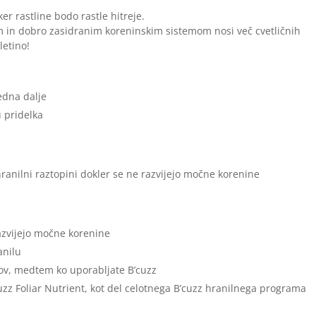
er rastline bodo rastle hitreje.
tim in dobro zasidranim koreninskim sistemom nosi več cvetličnih
letino!
edna dalje
 pridelka
hranilni raztopini dokler se ne razvijejo močne korenine
razvijejo močne korenine
anilu
kov, medtem ko uporabljate B’cuzz
cuzz Foliar Nutrient, kot del celotnega B’cuzz hranilnega programa