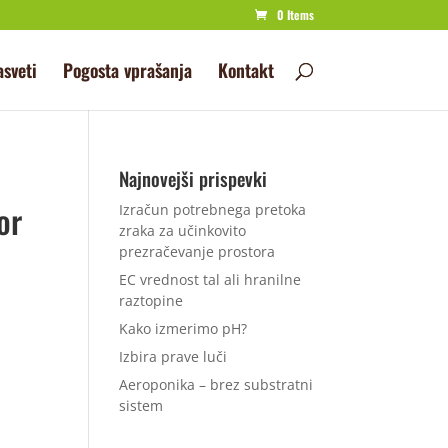
0 Items
asveti
Pogosta vprašanja
Kontakt
Najnovejši prispevki
or
Izračun potrebnega pretoka
zraka za učinkovito
prezračevanje prostora
EC vrednost tal ali hranilne
raztopine
Kako izmerimo pH?
Izbira prave luči
Aeroponika – brez substratni
sistem