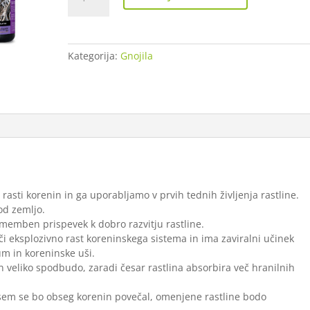
Cuzz
Root
Stimulator
Kategorija:
Gnojila
250
ml
količina
rasti korenin in ga uporabljamo v prvih tednih življenja rastline.
od zemljo.
omemben prispevek k dobro razvitju rastline.
či eksplozivno rast koreninskega sistema in ima zaviralni učinek
um in koreninske uši.
in veliko spodbudo, zaradi česar rastlina absorbira več hranilnih
vsem se bo obseg korenin povečal, omenjene rastline bodo