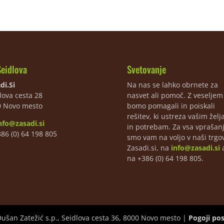
Seidlova
Svetovanje
di.Si
Na nas se lahko obrnete za
lova cesta 28
nasvet ali pomoč. Z veselje
0 Novo mesto
bomo pomagali in poiskali
rešitev, ki ustreza vašim žel
nfo@zasadi.si
in potrebam. Za vsa vprašan
386 (0) 64 198 805
smo vam na voljo v naši trgov
Zasadi.si, na
info@zasadi.si
a
na +386 (0) 64 198 805.
Dušan Zatežić s.p., Seidlova cesta 36, 8000 Novo mesto |
Pogoji po