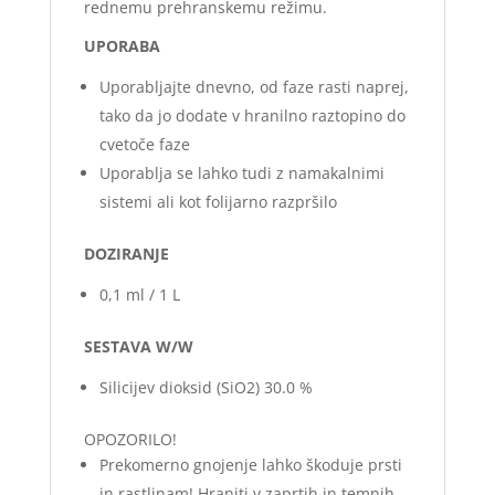
rednemu prehranskemu režimu.
UPORABA
Uporabljajte dnevno, od faze rasti naprej,
tako da jo dodate v hranilno raztopino do
cvetoče faze
Uporablja se lahko tudi z namakalnimi
sistemi ali kot folijarno razpršilo
DOZIRANJE
0,1 ml / 1 L
SESTAVA W/W
Silicijev dioksid (SiO2) 30.0 %
OPOZORILO!
Prekomerno gnojenje lahko škoduje prsti
in rastlinam! Hraniti v zaprtih in temnih