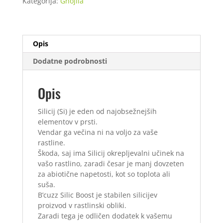
Kategorija:
Gnojila
50
ml
količina
Opis
Dodatne podrobnosti
Opis
Silicij (Si) je eden od najobsežnejših
elementov v prsti.
Vendar ga večina ni na voljo za vaše
rastline.
Škoda, saj ima Silicij okrepljevalni učinek na
vašo rastlino, zaradi česar je manj dovzeten
za abiotične napetosti, kot so toplota ali
suša.
B’cuzz Silic Boost je stabilen silicijev
proizvod v rastlinski obliki.
Zaradi tega je odličen dodatek k vašemu