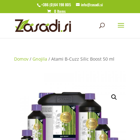
+386 (0)64 198 805
info@zasadi.si
0 Items
Domov
/
Gnojila
/ Atami B-Cuzz Silic Boost 50 ml