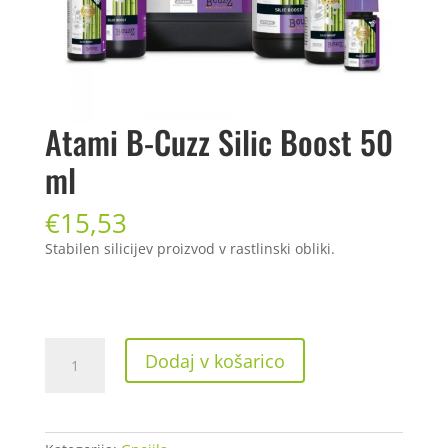
Atami B-Cuzz Silic Boost 50
ml
€
15,53
Stabilen silicijev proizvod v rastlinski obliki.
Atami
Dodaj v košarico
B-
Cuzz
Silic
Boost