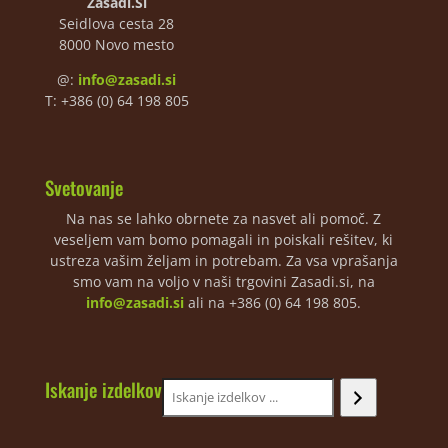
Zasadi.Si
Seidlova cesta 28
8000 Novo mesto
@:
info@zasadi.si
T: +386 (0) 64 198 805
Svetovanje
Na nas se lahko obrnete za nasvet ali pomoč. Z
veseljem vam bomo pomagali in poiskali rešitev, ki
ustreza vašim željam in potrebam. Za vsa vprašanja
smo vam na voljo v naši trgovini Zasadi.si, na
info@zasadi.si
ali na +386 (0) 64 198 805.
Iskanje izdelkov