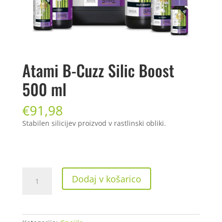
Atami B-Cuzz Silic Boost
500 ml
€
91,98
Stabilen silicijev proizvod v rastlinski obliki.
Atami
Dodaj v košarico
B-
Cuzz
Silic
Boost