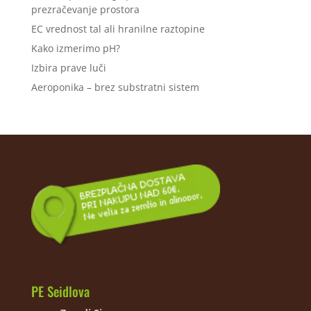
prezračevanje prostora
EC vrednost tal ali hranilne raztopine
Kako izmerimo pH?
Izbira prave luči
Aeroponika – brez substratni sistem
PE Seidlova