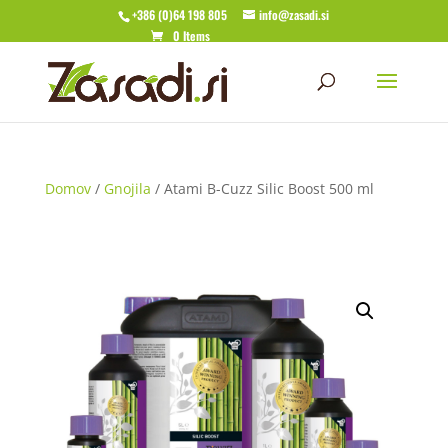
+386 (0)64 198 805
info@zasadi.si
0 Items
Domov
/
Gnojila
/ Atami B-Cuzz Silic Boost 500 ml