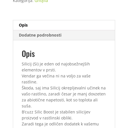
Kategorija:
Gnojila
500
ml
količina
Opis
Dodatne podrobnosti
Opis
Silicij (Si) je eden od najobsežnejših
elementov v prsti.
Vendar ga večina ni na voljo za vaše
rastline.
Škoda, saj ima Silicij okrepljevalni učinek na
vašo rastlino, zaradi česar je manj dovzeten
za abiotične napetosti, kot so toplota ali
suša.
B’cuzz Silic Boost je stabilen silicijev
proizvod v rastlinski obliki.
Zaradi tega je odličen dodatek k vašemu