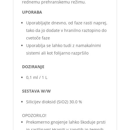
rednemu prehranskemu režimu.
UPORABA
Uporabljajte dnevno, od faze rasti naprej,
tako da jo dodate v hranilno raztopino do
cvetoče faze
Uporablja se lahko tudi z namakalnimi
sistemi ali kot folijarno razpršilo
DOZIRANJE
0,1 ml / 1 L
SESTAVA W/W
Silicijev dioksid (SiO2) 30.0 %
OPOZORILO!
Prekomerno gnojenje lahko škoduje prsti
in rastlinam! Hraniti v zaprtih in temnih