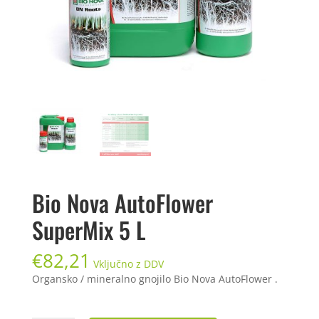
Bio Nova AutoFlower
SuperMix 5 L
€
82,21
Vključno z DDV
Organsko / mineralno gnojilo Bio Nova AutoFlower .