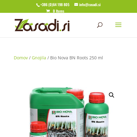
+386 (0)64 198 805
info@zasadi.si
0 Items
Domov
/
Gnojila
/ Bio Nova BN Roots 250 ml