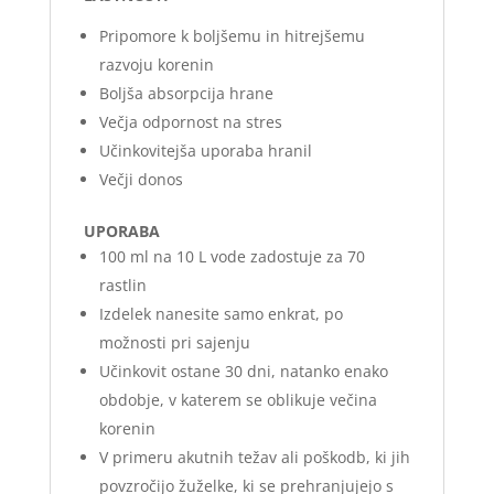
Pripomore k boljšemu in hitrejšemu
razvoju korenin
Boljša absorpcija hrane
Večja odpornost na stres
Učinkovitejša uporaba hranil
Večji donos
UPORABA
100 ml na 10 L vode zadostuje za 70
rastlin
Izdelek nanesite samo enkrat, po
možnosti pri sajenju
Učinkovit ostane 30 dni, natanko enako
obdobje, v katerem se oblikuje večina
korenin
V primeru akutnih težav ali poškodb, ki jih
povzročijo žuželke, ki se prehranjujejo s