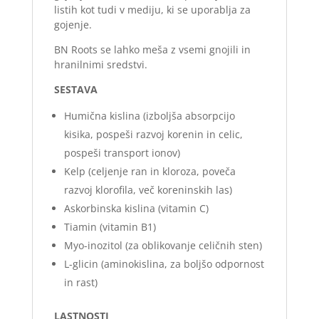
listih kot tudi v mediju, ki se uporablja za
gojenje.
BN Roots se lahko meša z vsemi gnojili in
hranilnimi sredstvi.
SESTAVA
Humična kislina (izboljša absorpcijo
kisika, pospeši razvoj korenin in celic,
pospeši transport ionov)
Kelp (celjenje ran in kloroza, poveča
razvoj klorofila, več koreninskih las)
Askorbinska kislina (vitamin C)
Tiamin (vitamin B1)
Myo-inozitol (za oblikovanje celičnih sten)
L-glicin (aminokislina, za boljšo odpornost
in rast)
LASTNOSTI