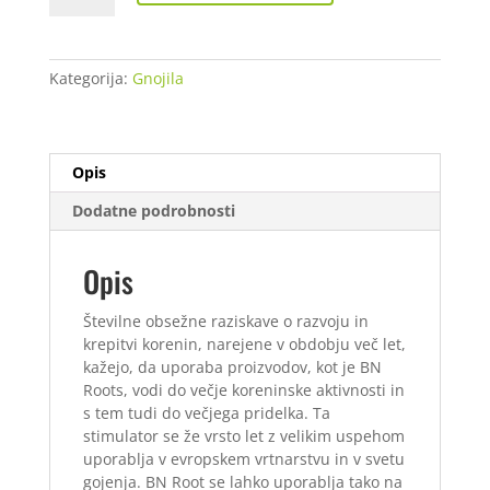
BN
Roots
250
Kategorija:
Gnojila
ml
količina
Opis
Dodatne podrobnosti
Opis
Številne obsežne raziskave o razvoju in
krepitvi korenin, narejene v obdobju več let,
kažejo, da uporaba proizvodov, kot je BN
Roots, vodi do večje koreninske aktivnosti in
s tem tudi do večjega pridelka. Ta
stimulator se že vrsto let z velikim uspehom
uporablja v evropskem vrtnarstvu in v svetu
gojenja. BN Root se lahko uporablja tako na