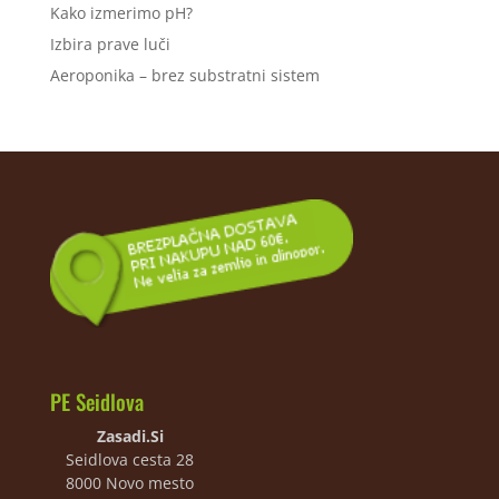
Kako izmerimo pH?
Izbira prave luči
Aeroponika – brez substratni sistem
PE Seidlova
Zasadi.Si
Seidlova cesta 28
8000 Novo mesto