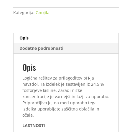
5
L
Kategorija:
Gnojila
količina
Opis
Dodatne podrobnosti
Opis
Logična rešitev za prilagoditev pH-ja
navzdol. Ta izdelek je sestavljen iz 24,5 %
fosforjeve kisline. Zaradi nizke
koncentracije je varnejši in lažji za uporabo.
Priporočljivo je, da med uporabo tega
izdelka uporabljate zaščitna oblačila in
očala.
LASTNOSTI