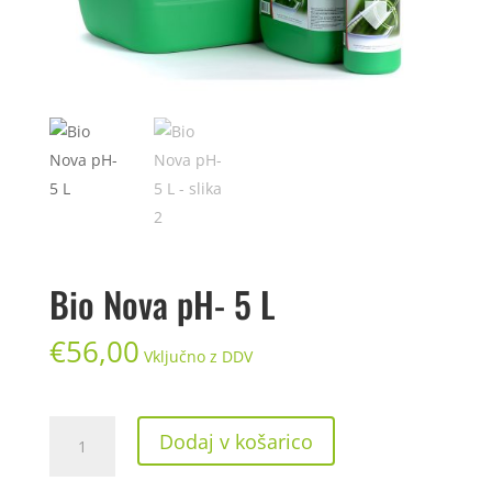
Bio Nova pH- 5 L
€
56,00
Vključno z DDV
Bio
Dodaj v košarico
Nova
pH-