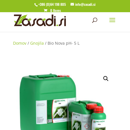
+386 (0)64 198 805
info@zasadi.si
0 Items
Domov
/
Gnojila
/ Bio Nova pH- 5 L