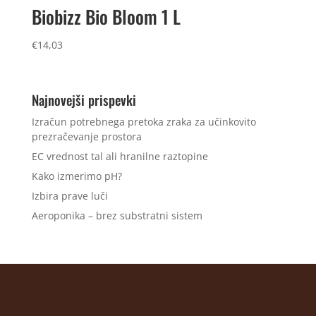
Biobizz Bio Bloom 1 L
€
14,03
Najnovejši prispevki
Izračun potrebnega pretoka zraka za učinkovito
prezračevanje prostora
EC vrednost tal ali hranilne raztopine
Kako izmerimo pH?
Izbira prave luči
Aeroponika – brez substratni sistem