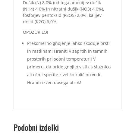
Dušik (N) 8,0% (od tega amonijev dušik
(NH4) 4,0% in nitratni dušik (NO3) 4,0%),
fosforjev pentoksid (P2O5) 2,0%, kalijev
oksid (K2O) 6,0%.
OPOZORILO!
Prekomerno gnojenje lahko škoduje prsti
in rastlinam! Hraniti v zaprtih in temnih
prostorih pri sobni temperaturi! V
primeru, da pride gnojilo v stik s sluznico
ali očmi sperite z veliko količino vode.
Hraniti izven dosega otrok!
Podobni izdelki