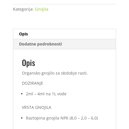
L
Kategorija:
Gnojila
količina
Opis
Dodatne podrobnosti
Opis
Organsko gnojilo za obdobje rasti.
DOZIRANJE
2ml – 4ml na 1L vode
VRSTA GNOJILA
Raztopina gnojila NPK (8,0 – 2,0 – 6,0)