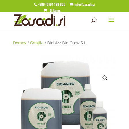
+386 (0)64 198 805
info@zasadi.si
0 Items
Domov
/
Gnojila
/ Biobizz Bio Grow 5 L