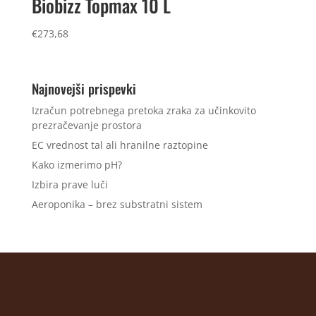
Biobizz Topmax 10 L
€
273,68
Najnovejši prispevki
Izračun potrebnega pretoka zraka za učinkovito
prezračevanje prostora
EC vrednost tal ali hranilne raztopine
Kako izmerimo pH?
Izbira prave luči
Aeroponika – brez substratni sistem