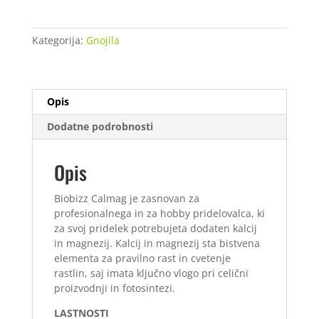
ml
količina
Kategorija:
Gnojila
Opis
Dodatne podrobnosti
Opis
Biobizz Calmag je zasnovan za
profesionalnega in za hobby pridelovalca, ki
za svoj pridelek potrebujeta dodaten kalcij
in magnezij. Kalcij in magnezij sta bistvena
elementa za pravilno rast in cvetenje
rastlin, saj imata ključno vlogo pri celični
proizvodnji in fotosintezi.
LASTNOSTI