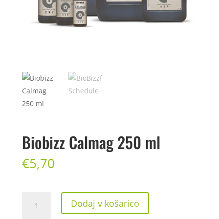
Biobizz Calmag 250 ml
€
5,70
Biobizz
Dodaj v košarico
Calmag
250