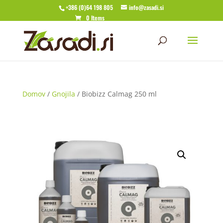
+386 (0)64 198 805
info@zasadi.si
0 Items
Domov
/
Gnojila
/ Biobizz Calmag 250 ml