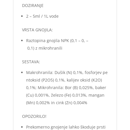
DOZIRANJE
2 – 5ml / 1L vode
VRSTA GNOJILA:
Raztopina gnojila NPK (0,1 – 0, –
0,1) z mikrohranili
SESTAVA:
Makrohranila: Dušik (N) 0,1%, fosforjev pe
ntoksid (P2O5) 0,1%, kalijev oksid (K2O)
0,1%; Mikrohranila: Bor (B) 0,025%, baker
(Cu) 0,001%, železo (Fe) 0,013%, mangan
(Mn) 0,002% in cink (Zn) 0,004%
OPOZORILO!
Prekomerno gnojenje lahko škoduje prsti