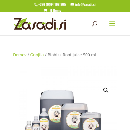
+386 (0)64 198 805
info@zasadi.si
0 Items
Domov
/
Gnojila
/ Biobizz Root Juice 500 ml