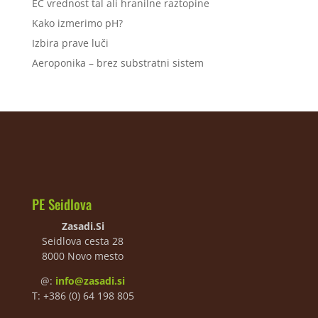
EC vrednost tal ali hranilne raztopine
Kako izmerimo pH?
Izbira prave luči
Aeroponika – brez substratni sistem
PE Seidlova
Zasadi.Si
Seidlova cesta 28
8000 Novo mesto
@:
info@zasadi.si
T: +386 (0) 64 198 805