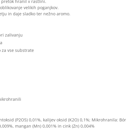
pretok hranil v rastlini.
 oblikovanje velikih poganjkov.
etju in daje sladko ter nežno aromo.
ri zalivanju
ja
o za vse substrate
mikrohranili
ntoksid (P2O5) 0,01%, kalijev oksid (K2O) 0,1%; Mikrohranila: Bór
) 0,009%, mangan (Mn) 0,001% in cink (Zn) 0,004%