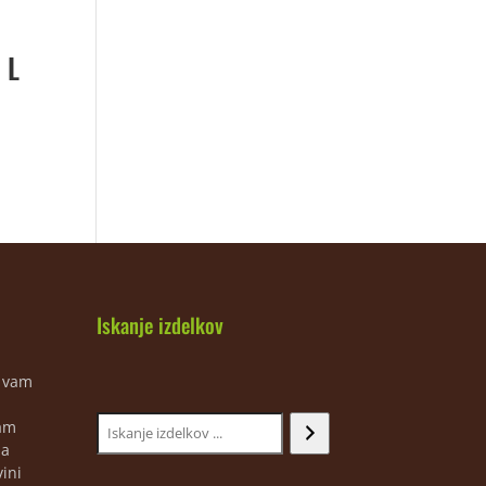
 L
Iskanje izdelkov
m vam
jam
ja
ini