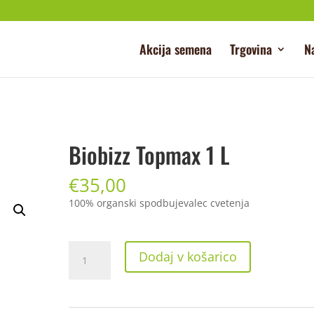
Akcija semena
Trgovina
N
Biobizz Topmax 1 L
€
35,00
100% organski spodbujevalec cvetenja
Biobizz
Dodaj v košarico
Topmax
1
L
količina