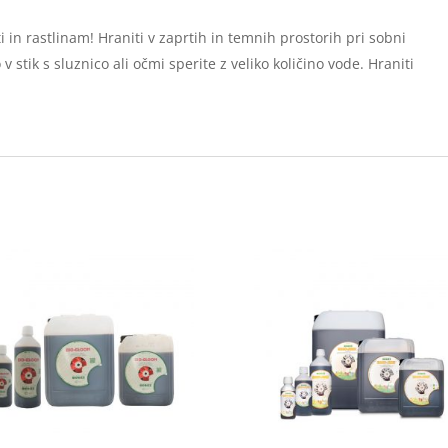
in rastlinam! Hraniti v zaprtih in temnih prostorih pri sobni
 stik s sluznico ali očmi sperite z veliko količino vode. Hraniti