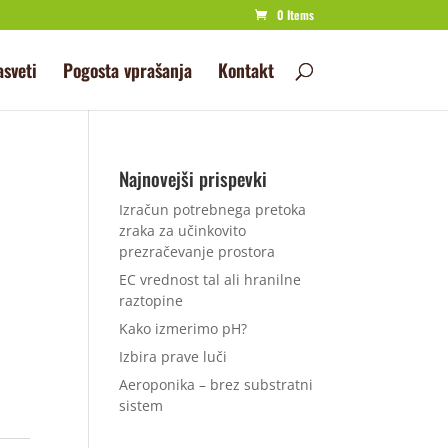
0 Items
asveti
Pogosta vprašanja
Kontakt
Najnovejši prispevki
Izračun potrebnega pretoka
zraka za učinkovito
prezračevanje prostora
EC vrednost tal ali hranilne
raztopine
Kako izmerimo pH?
Izbira prave luči
Aeroponika – brez substratni
sistem