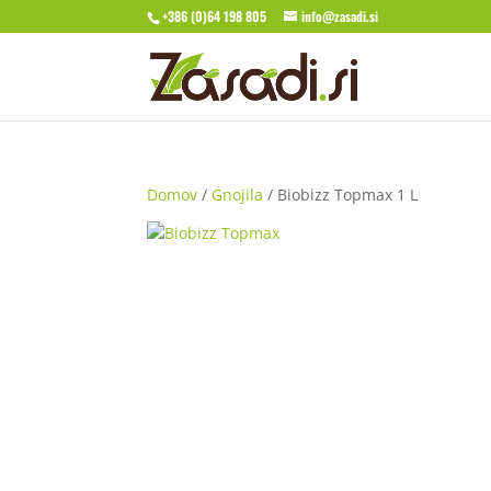
+386 (0)64 198 805
info@zasadi.si
Domov
/
Gnojila
/ Biobizz Topmax 1 L