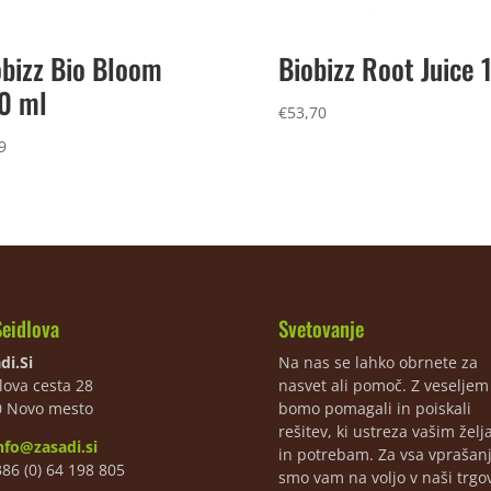
obizz Bio Bloom
Biobizz Root Juice 1
0 ml
€
53,70
9
Seidlova
Svetovanje
di.Si
Na nas se lahko obrnete za
lova cesta 28
nasvet ali pomoč. Z veselje
0 Novo mesto
bomo pomagali in poiskali
rešitev, ki ustreza vašim žel
nfo@zasadi.si
in potrebam. Za vsa vprašan
386 (0) 64 198 805
smo vam na voljo v naši trgov