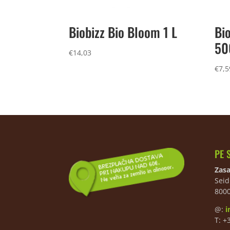
Biobizz Bio Bloom 1 L
Bi
50
€
14,03
€
7,5
PE 
Zasa
Seid
800
@:
i
T: +