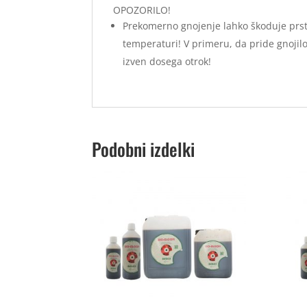
OPOZORILO!
Prekomerno gnojenje lahko škoduje prsti 
temperaturi! V primeru, da pride gnojilo v
izven dosega otrok!
Podobni izdelki