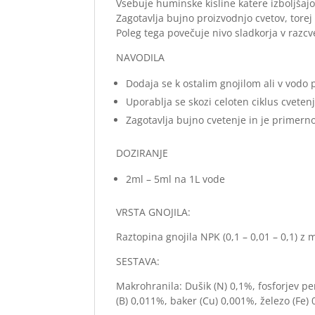
Vsebuje huminske kisline katere izboljšajo 
Zagotavlja bujno proizvodnjo cvetov, torej
Poleg tega povečuje nivo sladkorja v razcv
NAVODILA
Dodaja se k ostalim gnojilom ali v vodo p
Uporablja se skozi celoten ciklus cveten
Zagotavlja bujno cvetenje in je primern
DOZIRANJE
2ml – 5ml na 1L vode
VRSTA GNOJILA:
Raztopina gnojila NPK (0,1 – 0,01 – 0,1) z 
SESTAVA:
Makrohranila: Dušik (N) 0,1%, fosforjev pe
(B) 0,011%, baker (Cu) 0,001%, železo (Fe