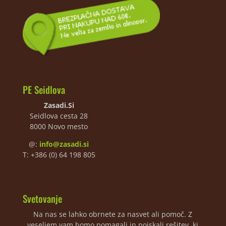
PE Seidlova
Zasadi.Si
Seidlova cesta 28
8000 Novo mesto
@:
info@zasadi.si
T: +386 (0) 64 198 805
Svetovanje
Na nas se lahko obrnete za nasvet ali pomoč. Z
veseljem vam bomo pomagali in poiskali rešitev, ki