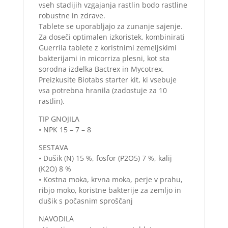
vseh stadijih vzgajanja rastlin bodo rastline
robustne in zdrave.
Tablete se uporabljajo za zunanje sajenje.
Za doseči optimalen izkoristek, kombinirati
Guerrila tablete z koristnimi zemeljskimi
bakterijami in micorriza plesni, kot sta
sorodna izdelka Bactrex in Mycotrex.
Preizkusite Biotabs starter kit, ki vsebuje
vsa potrebna hranila (zadostuje za 10
rastlin).
TIP GNOJILA
• NPK 15 – 7 – 8
SESTAVA
• Dušik (N) 15 %, fosfor (P2O5) 7 %, kalij
(K2O) 8 %
• Kostna moka, krvna moka, perje v prahu,
ribjo moko, koristne bakterije za zemljo in
dušik s počasnim sproščanj
NAVODILA