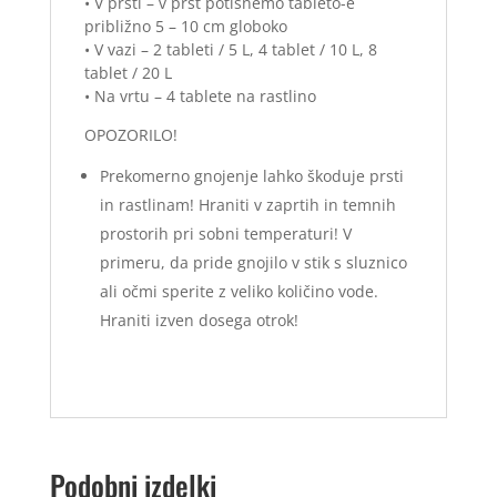
• V prsti – v prst potisnemo tableto-e
približno 5 – 10 cm globoko
• V vazi – 2 tableti / 5 L, 4 tablet / 10 L, 8
tablet / 20 L
• Na vrtu – 4 tablete na rastlino
OPOZORILO!
Prekomerno gnojenje lahko škoduje prsti
in rastlinam! Hraniti v zaprtih in temnih
prostorih pri sobni temperaturi! V
primeru, da pride gnojilo v stik s sluznico
ali očmi sperite z veliko količino vode.
Hraniti izven dosega otrok!
Podobni izdelki