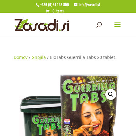
+386 (0)64 198 805
info@zasadi.si
0 Items
Domov
/
Gnojila
/ BioTabs Guerrilla Tabs 20 tablet