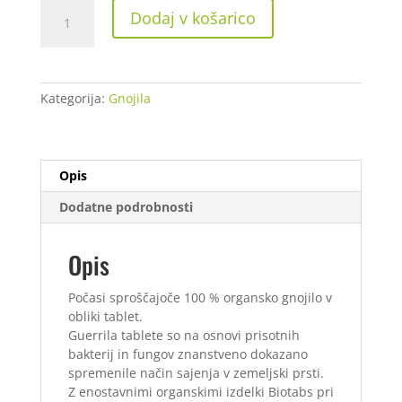
BioTabs
Dodaj v košarico
Guerrilla
Tabs
20
tablet
Kategorija:
Gnojila
količina
Opis
Dodatne podrobnosti
Opis
Počasi sproščajoče 100 % organsko gnojilo v
obliki tablet.
Guerrila tablete so na osnovi prisotnih
bakterij in fungov znanstveno dokazano
spremenile način sajenja v zemeljski prsti.
Z enostavnimi organskimi izdelki Biotabs pri