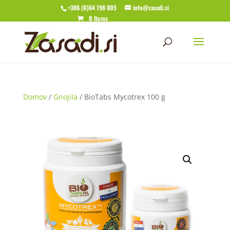
+386 (0)64 198 805
info@zasadi.si
0 Items
Domov
/
Gnojila
/ BioTabs Mycotrex 100 g