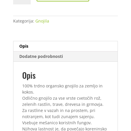
100
g
količina
Kategorija:
Gnojila
Opis
Dodatne podrobnosti
Opis
100% trdno organsko gnojilo za zemljo in
kokos.
Odlično gnojilo za vse vrste cvetočih rož,
zelenih rastlin, trave, drevesa in grmovja.
Za rastline v vazah in na prostem, pri
notranjem, kot tudi zunajem sajenju.
Vsebuje mešanico koristnih fungov.
Njihova lastnost je, da povečajo koreninsko