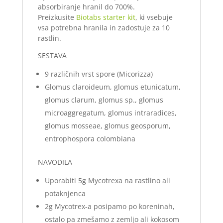
absorbiranje hranil do 700%.
Preizkusite
Biotabs starter kit
, ki vsebuje
vsa potrebna hranila in zadostuje za 10
rastlin.
SESTAVA
9 različnih vrst spore (Micorizza)
Glomus claroideum, glomus etunicatum,
glomus clarum, glomus sp., glomus
microaggregatum, glomus intraradices,
glomus mosseae, glomus geosporum,
entrophospora colombiana
NAVODILA
Uporabiti 5g Mycotrexa na rastlino ali
potaknjenca
2g Mycotrex-a posipamo po koreninah,
ostalo pa zmešamo z zemljo ali kokosom