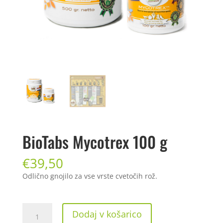
BioTabs Mycotrex 100 g
€
39,50
Odlično gnojilo za vse vrste cvetočih rož.
BioTabs
Dodaj v košarico
Mycotrex