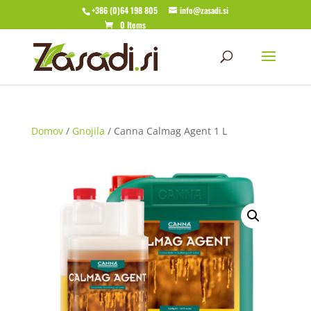
+386 (0)64 198 805
info@zasadi.si
0 Items
Domov
/
Gnojila
/ Canna Calmag Agent 1 L