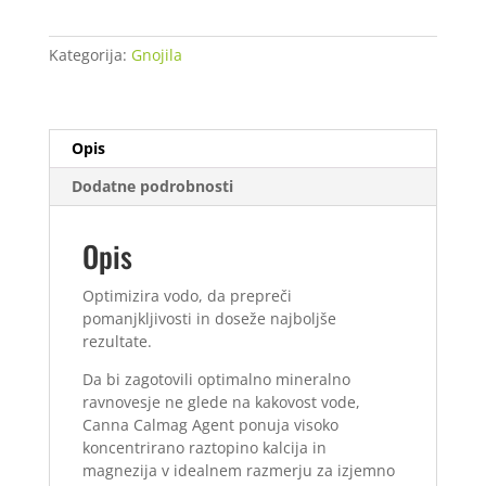
1
L
Kategorija:
Gnojila
količina
Opis
Dodatne podrobnosti
Opis
Optimizira vodo, da prepreči
pomanjkljivosti in doseže najboljše
rezultate.
Da bi zagotovili optimalno mineralno
ravnovesje ne glede na kakovost vode,
Canna Calmag Agent ponuja visoko
koncentrirano raztopino kalcija in
magnezija v idealnem razmerju za izjemno