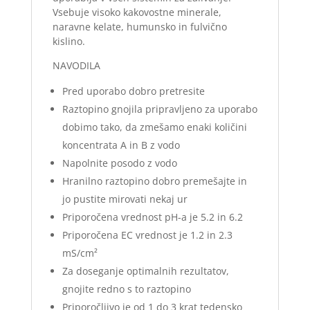
Vsebuje visoko kakovostne minerale,
naravne kelate, humunsko in fulvično
kislino.
NAVODILA
Pred uporabo dobro pretresite
Raztopino gnojila pripravljeno za uporabo
dobimo tako, da zmešamo enaki količini
koncentrata A in B z vodo
Napolnite posodo z vodo
Hranilno raztopino dobro premešajte in
jo pustite mirovati nekaj ur
Priporočena vrednost pH-a je 5.2 in 6.2
Priporočena EC vrednost je 1.2 in 2.3
mS/cm²
Za doseganje optimalnih rezultatov,
gnojite redno s to raztopino
Priporočljivo je od 1 do 3 krat tedensko