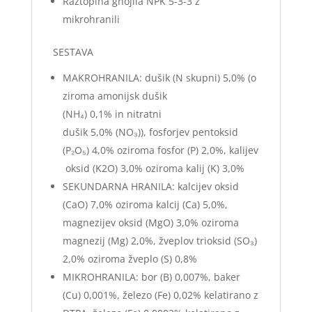
Raztopina gnojila NPK 5-3-3 z
mikrohranili
SESTAVA
MAKROHRANILA: dušik (N skupni) 5,0% (o
ziroma amonijsk dušik
(NH₄) 0,1% in nitratni
dušik 5,0% (NO₃)), fosforjev pentoksid
(P₂O₅) 4,0% oziroma fosfor (P) 2,0%, kalijev
oksid (K2O) 3,0% oziroma kalij (K) 3,0%
SEKUNDARNA HRANILA: kalcijev oksid
(CaO) 7,0% oziroma kalcij (Ca) 5,0%,
magnezijev oksid (MgO) 3,0% oziroma
magnezij (Mg) 2,0%, žveplov trioksid (SO₃)
2,0% oziroma žveplo (S) 0,8%
MIKROHRANILA: bor (B) 0,007%, baker
(Cu) 0,001%, železo (Fe) 0,02% kelatirano z