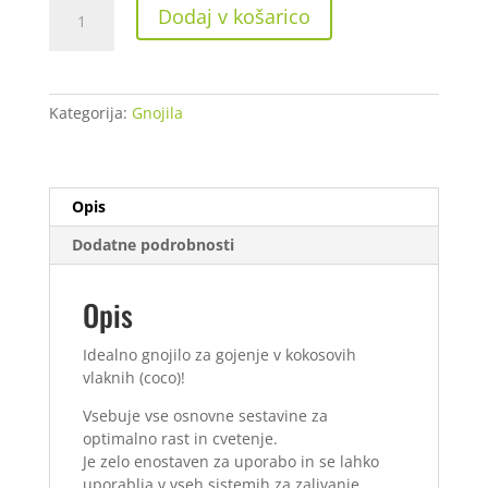
Canna
Dodaj v košarico
Coco
A+B
2
X
Kategorija:
Gnojila
1
L
količina
Opis
Dodatne podrobnosti
Opis
Idealno gnojilo za gojenje v kokosovih
vlaknih (coco)!
Vsebuje vse osnovne sestavine za
optimalno rast in cvetenje.
Je zelo enostaven za uporabo in se lahko
uporablja v vseh sistemih za zalivanje.