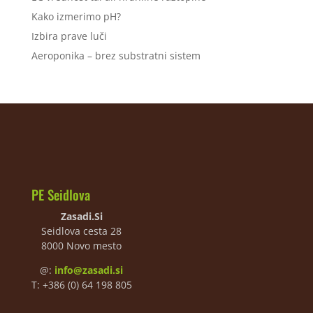
Kako izmerimo pH?
Izbira prave luči
Aeroponika – brez substratni sistem
PE Seidlova
Zasadi.Si
Seidlova cesta 28
8000 Novo mesto
@:
info@zasadi.si
T: +386 (0) 64 198 805