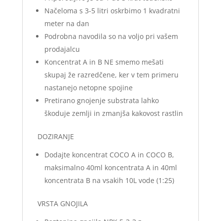
Načeloma s 3-5 litri oskrbimo 1 kvadratni
meter na dan
Podrobna navodila so na voljo pri vašem
prodajalcu
Koncentrat A in B NE smemo mešati
skupaj že razredčene, ker v tem primeru
nastanejo netopne spojine
Pretirano gnojenje substrata lahko
škoduje zemlji in zmanjša kakovost rastlin
DOZIRANJE
Dodajte koncentrat COCO A in COCO B,
maksimalno 40ml koncentrata A in 40ml
koncentrata B na vsakih 10L vode (1:25)
VRSTA GNOJILA