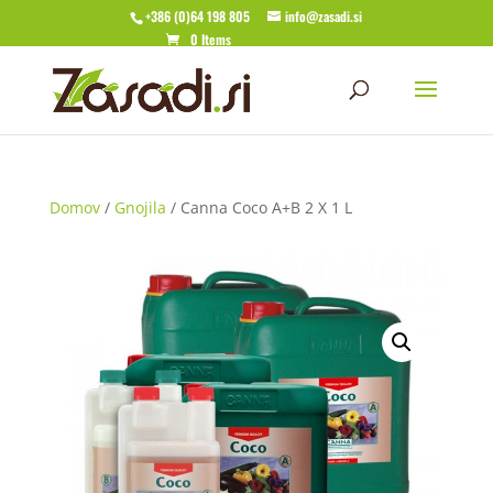
+386 (0)64 198 805
info@zasadi.si
0 Items
Domov
/
Gnojila
/ Canna Coco A+B 2 X 1 L