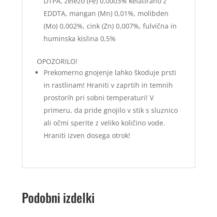
DTPA, železo (Fe) 0,0003% kelatirano z
EDDTA, mangan (Mn) 0,01%, molibden
(Mo) 0,002%, cink (Zn) 0,007%, fulvična in
huminska kislina 0,5%
OPOZORILO!
Prekomerno gnojenje lahko škoduje prsti
in rastlinam! Hraniti v zaprtih in temnih
prostorih pri sobni temperaturi! V
primeru, da pride gnojilo v stik s sluznico
ali očmi sperite z veliko količino vode.
Hraniti izven dosega otrok!
Podobni izdelki