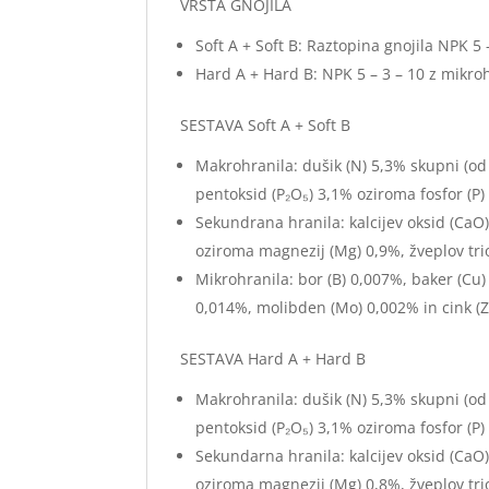
VRSTA GNOJILA
Soft A + Soft B: Raztopina gnojila NPK 5 
Hard A + Hard B: NPK 5 – 3 – 10 z mikroh
SESTAVA Soft A + Soft B
Makrohranila: dušik (N) 5,3% skupni (od 
pentoksid (P₂O₅) 3,1% oziroma fosfor (P) 
Sekundrana hranila: kalcijev oksid (CaO
oziroma magnezij (Mg) 0,9%, žveplov tri
Mikrohranila: bor (B) 0,007%, baker (Cu
0,014%, molibden (Mo) 0,002% in cink (
SESTAVA Hard A + Hard B
Makrohranila: dušik (N) 5,3% skupni (od 
pentoksid (P₂O₅) 3,1% oziroma fosfor (P) 
Sekundarna hranila: kalcijev oksid (CaO
oziroma magnezij (Mg) 0,8%, žveplov tri