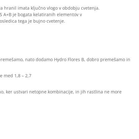
 hranil imata ključno vlogo v obdobju cvetenja.
A+B je bogata kelatiranih elementov v
osledica tega je bujno cvetenje.
 premešamo, nato dodamo Hydro Flores B, dobro premešamo in
je med 1,8 – 2,7
, ker ustvari netopne kombinacije, in jih rastlina ne more