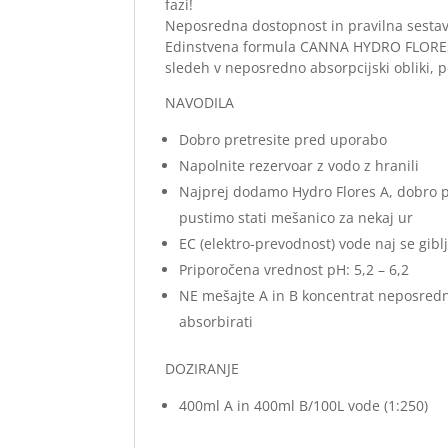
fazi!
Neposredna dostopnost in pravilna sestava
Edinstvena formula CANNA HYDRO FLORES 
sledeh v neposredno absorpcijski obliki, p
NAVODILA
Dobro pretresite pred uporabo
Napolnite rezervoar z vodo z hranili
Najprej dodamo Hydro Flores A, dobro
pustimo stati mešanico za nekaj ur
EC (elektro-prevodnost) vode naj se gibl
Priporočena vrednost pH: 5,2 – 6,2
NE mešajte A in B koncentrat neposredno
absorbirati
DOZIRANJE
400ml A in 400ml B/100L vode (1:250)