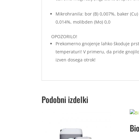
Mikrohranila: bor (B) 0,007%, baker (Cu
0,014%, molibden (Mo) 0,0
OPOZORILO!
Prekomerno gnojenje lahko škoduje prsti 
temperaturi! V primeru, da pride gnojilo v
izven dosega otrok!
Podobni izdelki
Bi