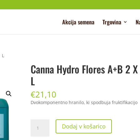
Akcija semena
Trgovina
N
 L
Canna Hydro Flores A+B 2 X
L
€
21,10
Dvokomponentno hranilo, ki spodbuja fruktifikacijo
Canna
Dodaj v košarico
Hydro
Flores