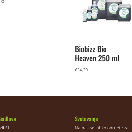
00
Biobizz Bio
Heaven 250 ml
€
24,20
Seidlova
Svetovanje
di.Si
Na nas se lahko obrnete za