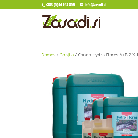
+386 (0)64 198 805
info@zasadi.si
Domov
/
Gnojila
/ Canna Hydro Flores A+B 2 X 1