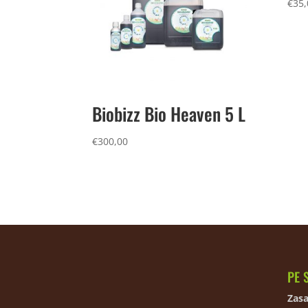
€
35,
Biobizz Bio Heaven 5 L
€
300,00
PE 
Zasa