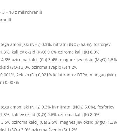
– 3 – 10 z mikrohranili
ranili
tega amonijski (NH₄) 0,3%, nitratni (NO₃) 5,0%), fosforjev
1,3%, kalijev oksid (K₂O) 9,6% oziroma kalij (K) 8,0%
) 4,8% oziroma kalcij (Ca) 3,4%, magnezijev oksid (MgO) 1,5%
oksid (SO₃) 3,0% oziroma žveplo (S) 1,2%
) 0,001%, železo (Fe) 0,021% kelatirano z DTPA, mangan (Mn)
Zn) 0,007%
tega amonijski (NH₄) 0,3% in nitratni (NO₃) 5,0%), fosforjev
1,3%, kalijev oksid (K₂O) 9,6% oziroma kalij (K) 8,0%
) 3,5% oziroma kalcij (Ca) 2,5%, magnezijev oksid (MgO) 1,3%
oksid (SO₃) 3,0% oziroma žveplo (S) 1,2%