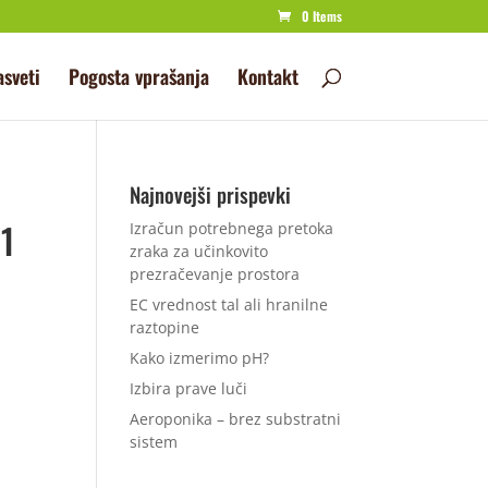
0 Items
asveti
Pogosta vprašanja
Kontakt
Najnovejši prispevki
 1
Izračun potrebnega pretoka
zraka za učinkovito
prezračevanje prostora
EC vrednost tal ali hranilne
raztopine
Kako izmerimo pH?
Izbira prave luči
Aeroponika – brez substratni
sistem