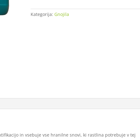
A+B
2
Kategorija:
Gnojila
X
1
L
količina
fikacijo in vsebuje vse hranilne snovi, ki rastlina potrebuje v tej