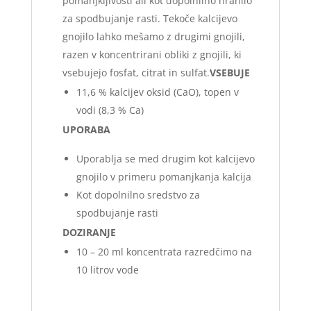
pomanjkljivosti ali kot dopolnilno hranilo
za spodbujanje rasti. Tekoče kalcijevo
gnojilo lahko mešamo z drugimi gnojili,
razen v koncentrirani obliki z gnojili, ki
vsebujejo fosfat, citrat in sulfat.
VSEBUJE
11,6 % kalcijev oksid (CaO), topen v
vodi (8,3 % Ca)
UPORABA
Uporablja se med drugim kot kalcijevo
gnojilo v primeru pomanjkanja kalcija
Kot dopolnilno sredstvo za
spodbujanje rasti
DOZIRANJE
10 – 20 ml koncentrata razredčimo na
10 litrov vode