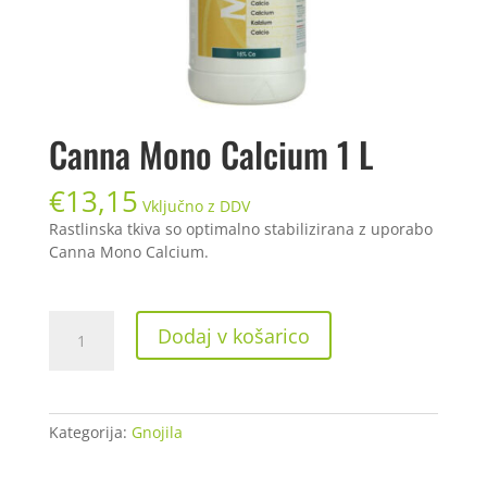
Canna Mono Calcium 1 L
€
13,15
Vključno z DDV
Rastlinska tkiva so optimalno stabilizirana z uporabo
Canna Mono Calcium.
Canna
Dodaj v košarico
Mono
Calcium
1
L
Kategorija:
Gnojila
količina