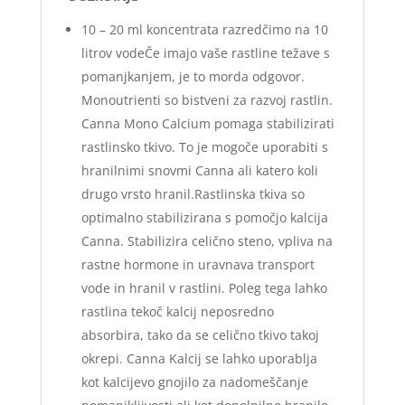
10 – 20 ml koncentrata razredčimo na 10
litrov vodeČe imajo vaše rastline težave s
pomanjkanjem, je to morda odgovor.
Monoutrienti so bistveni za razvoj rastlin.
Canna Mono Calcium pomaga stabilizirati
rastlinsko tkivo. To je mogoče uporabiti s
hranilnimi snovmi Canna ali katero koli
drugo vrsto hranil.Rastlinska tkiva so
optimalno stabilizirana s pomočjo kalcija
Canna. Stabilizira celično steno, vpliva na
rastne hormone in uravnava transport
vode in hranil v rastlini. Poleg tega lahko
rastlina tekoč kalcij neposredno
absorbira, tako da se celično tkivo takoj
okrepi. Canna Kalcij se lahko uporablja
kot kalcijevo gnojilo za nadomeščanje