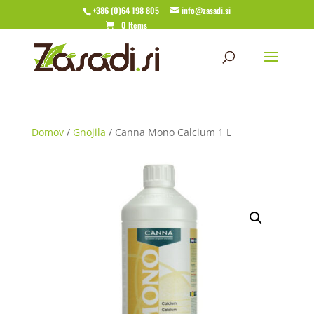
+386 (0)64 198 805
info@zasadi.si
0 Items
Domov
/
Gnojila
/ Canna Mono Calcium 1 L