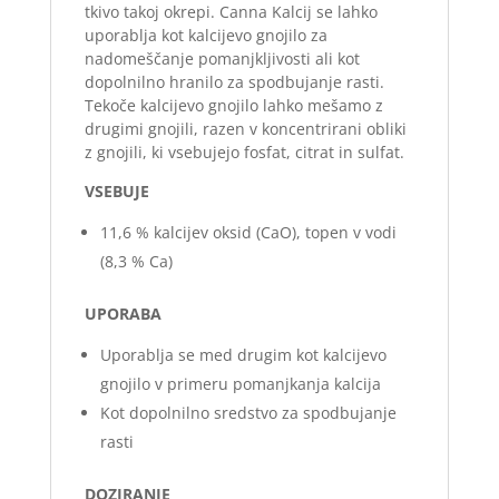
tkivo takoj okrepi. Canna Kalcij se lahko
uporablja kot kalcijevo gnojilo za
nadomeščanje pomanjkljivosti ali kot
dopolnilno hranilo za spodbujanje rasti.
Tekoče kalcijevo gnojilo lahko mešamo z
drugimi gnojili, razen v koncentrirani obliki
z gnojili, ki vsebujejo fosfat, citrat in sulfat.
VSEBUJE
11,6 % kalcijev oksid (CaO), topen v vodi
(8,3 % Ca)
UPORABA
Uporablja se med drugim kot kalcijevo
gnojilo v primeru pomanjkanja kalcija
Kot dopolnilno sredstvo za spodbujanje
rasti
DOZIRANJE