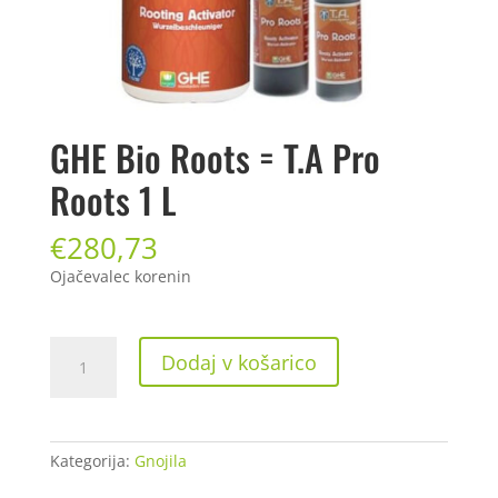
GHE Bio Roots = T.A Pro
Roots 1 L
€
280,73
Ojačevalec korenin
GHE
Dodaj v košarico
Bio
Roots
=
T.A
Kategorija:
Gnojila
Pro
Roots