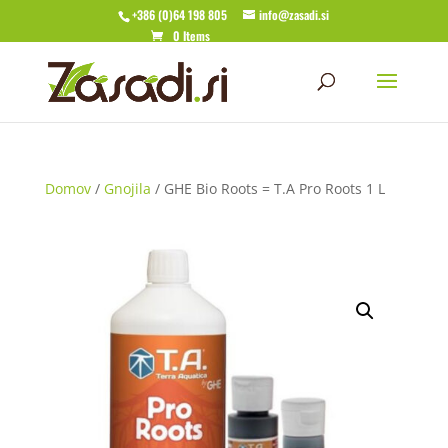
+386 (0)64 198 805
info@zasadi.si
0 Items
Domov
/
Gnojila
/ GHE Bio Roots = T.A Pro Roots 1 L