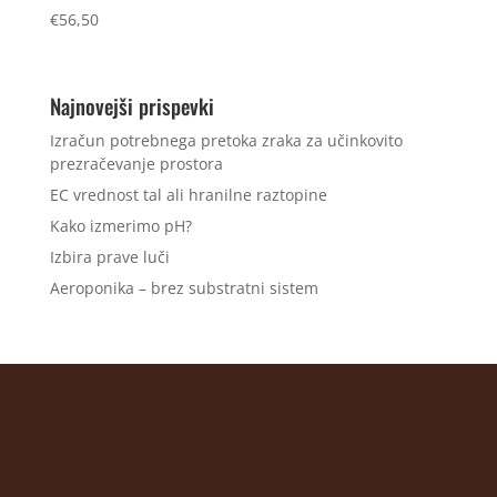
€
56,50
Najnovejši prispevki
Izračun potrebnega pretoka zraka za učinkovito
prezračevanje prostora
EC vrednost tal ali hranilne raztopine
Kako izmerimo pH?
Izbira prave luči
Aeroponika – brez substratni sistem