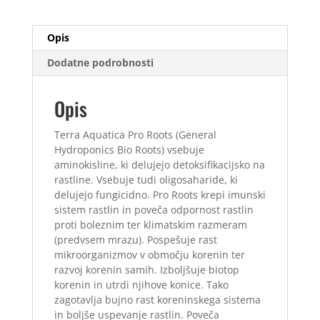
1
L
Opis
količina
Dodatne podrobnosti
Opis
Terra Aquatica Pro Roots (General
Hydroponics Bio Roots) vsebuje
aminokisline, ki delujejo detoksifikacijsko na
rastline. Vsebuje tudi oligosaharide, ki
delujejo fungicidno. Pro Roots krepi imunski
sistem rastlin in poveča odpornost rastlin
proti boleznim ter klimatskim razmeram
(predvsem mrazu). Pospešuje rast
mikroorganizmov v območju korenin ter
razvoj korenin samih. Izboljšuje biotop
korenin in utrdi njihove konice. Tako
zagotavlja bujno rast koreninskega sistema
in boljše uspevanje rastlin. Poveča