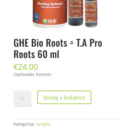
GHE Bio Roots = T.A Pro
Roots 60 ml
€
24,00
Ojačevalec korenin
GHE
Dodaj v košarico
Bio
Roots
=
T.A
Kategorija:
Gnojila
Pro
Roots