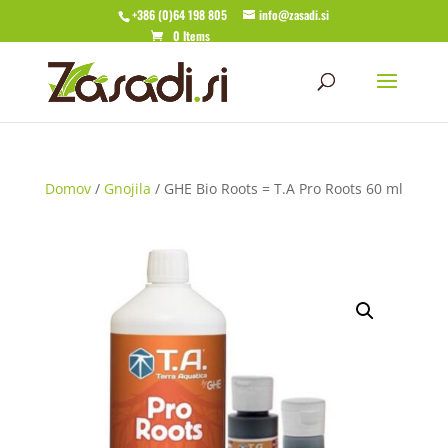
+386 (0)64 198 805
info@zasadi.si
0 Items
Domov
/
Gnojila
/ GHE Bio Roots = T.A Pro Roots 60 ml