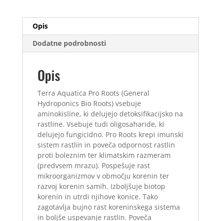
60
ml
Opis
količina
Dodatne podrobnosti
Opis
Terra Aquatica Pro Roots (General
Hydroponics Bio Roots) vsebuje
aminokisline, ki delujejo detoksifikacijsko na
rastline. Vsebuje tudi oligosaharide, ki
delujejo fungicidno. Pro Roots krepi imunski
sistem rastlin in poveča odpornost rastlin
proti boleznim ter klimatskim razmeram
(predvsem mrazu). Pospešuje rast
mikroorganizmov v območju korenin ter
razvoj korenin samih. Izboljšuje biotop
korenin in utrdi njihove konice. Tako
zagotavlja bujno rast koreninskega sistema
in boljše uspevanje rastlin. Poveča