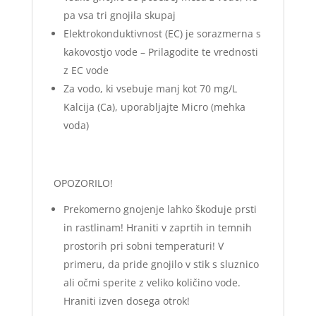
pa vsa tri gnojila skupaj
Elektrokonduktivnost (EC) je sorazmerna s
kakovostjo vode – Prilagodite te vrednosti
z EC vode
Za vodo, ki vsebuje manj kot 70 mg/L
Kalcija (Ca), uporabljajte Micro (mehka
voda)
OPOZORILO!
Prekomerno gnojenje lahko škoduje prsti
in rastlinam! Hraniti v zaprtih in temnih
prostorih pri sobni temperaturi! V
primeru, da pride gnojilo v stik s sluznico
ali očmi sperite z veliko količino vode.
Hraniti izven dosega otrok!