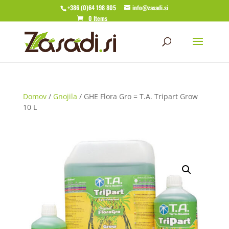
+386 (0)64 198 805
info@zasadi.si
0 Items
Domov
/
Gnojila
/ GHE Flora Gro = T.A. Tripart Grow
10 L