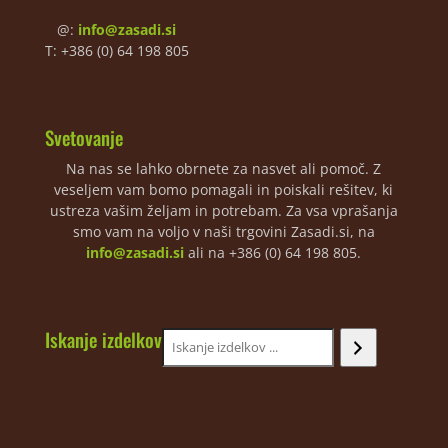
@:
info@zasadi.si
T: +386 (0) 64 198 805
Svetovanje
Na nas se lahko obrnete za nasvet ali pomoč. Z
veseljem vam bomo pomagali in poiskali rešitev, ki
ustreza vašim željam in potrebam. Za vsa vprašanja
smo vam na voljo v naši trgovini Zasadi.si, na
info@zasadi.si
ali na +386 (0) 64 198 805.
Iskanje izdelkov