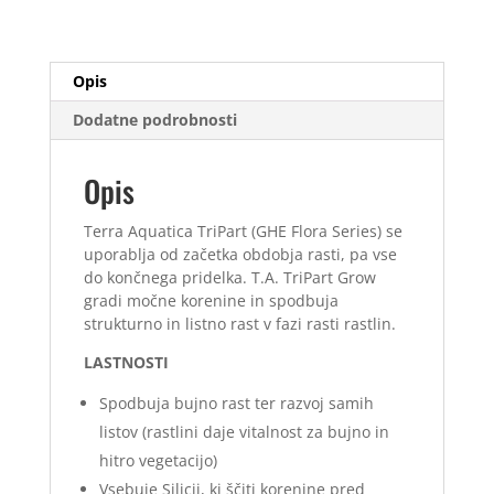
Grow
10
L
Opis
količina
Dodatne podrobnosti
Opis
Terra Aquatica TriPart (GHE Flora Series) se
uporablja od začetka obdobja rasti, pa vse
do končnega pridelka. T.A. TriPart Grow
gradi močne korenine in spodbuja
strukturno in listno rast v fazi rasti rastlin.
LASTNOSTI
Spodbuja bujno rast ter razvoj samih
listov (rastlini daje vitalnost za bujno in
hitro vegetacijo)
Vsebuje Silicij, ki ščiti korenine pred