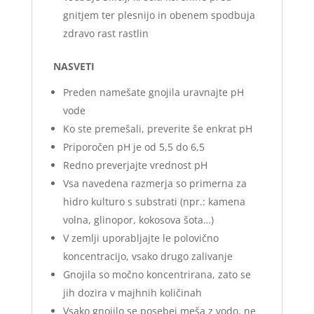
gnitjem ter plesnijo in obenem spodbuja
zdravo rast rastlin
NASVETI
Preden namešate gnojila uravnajte pH
vode
Ko ste premešali, preverite še enkrat pH
Priporočen pH je od 5,5 do 6,5
Redno preverjajte vrednost pH
Vsa navedena razmerja so primerna za
hidro kulturo s substrati (npr.: kamena
volna, glinopor, kokosova šota…)
V zemlji uporabljajte le polovično
koncentracijo, vsako drugo zalivanje
Gnojila so močno koncentrirana, zato se
jih dozira v majhnih količinah
Vsako gnojilo se posebej meša z vodo, ne