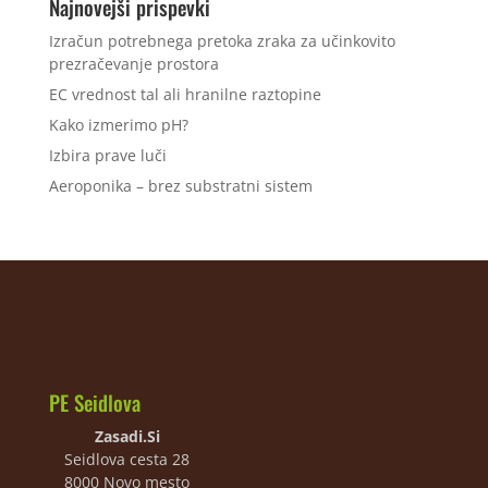
Najnovejši prispevki
Izračun potrebnega pretoka zraka za učinkovito
prezračevanje prostora
EC vrednost tal ali hranilne raztopine
Kako izmerimo pH?
Izbira prave luči
Aeroponika – brez substratni sistem
PE Seidlova
Zasadi.Si
Seidlova cesta 28
8000 Novo mesto