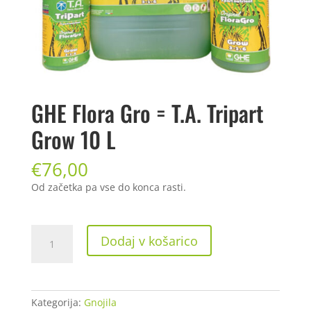
GHE Flora Gro = T.A. Tripart
Grow 10 L
€
76,00
Od začetka pa vse do konca rasti.
GHE
Dodaj v košarico
Flora
Gro
=
T.A.
Kategorija:
Gnojila
Tripart