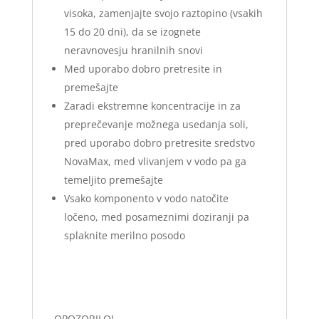
visoka, zamenjajte svojo raztopino (vsakih
15 do 20 dni), da se izognete
neravnovesju hranilnih snovi
Med uporabo dobro pretresite in
premešajte
Zaradi ekstremne koncentracije in za
preprečevanje možnega usedanja soli,
pred uporabo dobro pretresite sredstvo
NovaMax, med vlivanjem v vodo pa ga
temeljito premešajte
Vsako komponento v vodo natočite
ločeno, med posameznimi doziranji pa
splaknite merilno posodo
OPOZORILO!