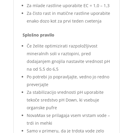
Za mlade rastline uporabite EC = 1,0 – 1,3
Za čisto rast in matične rastline uporabite
enako dozo kot za prvi teden cvetenja
Splošno pravilo
Če želite optimizirati razpoložljivost
mineralnih soli v raztopini, pred
dodajanjem gnojila nastavite vrednost pH
na od 5,5 do 6,5
Po potrebi jo popravljajte, vedno jo redno
preverjajte
Za stabilizacijo vrednosti pH uporabite
tekoče sredstvo pH Down, ki vsebuje
organske pufre
NovaMax se prilagaja vsem vrstam vode –
trdi in mehki
Samo v primeru, da je trdota vode zelo