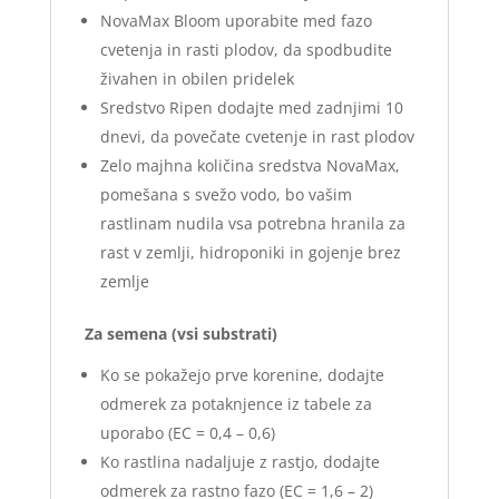
NovaMax Bloom uporabite med fazo
cvetenja in rasti plodov, da spodbudite
živahen in obilen pridelek
Sredstvo Ripen dodajte med zadnjimi 10
dnevi, da povečate cvetenje in rast plodov
Zelo majhna količina sredstva NovaMax,
pomešana s svežo vodo, bo vašim
rastlinam nudila vsa potrebna hranila za
rast v zemlji, hidroponiki in gojenje brez
zemlje
Za semena (vsi substrati)
Ko se pokažejo prve korenine, dodajte
odmerek za potaknjence iz tabele za
uporabo (EC = 0,4 – 0,6)
Ko rastlina nadaljuje z rastjo, dodajte
odmerek za rastno fazo (EC = 1,6 – 2)