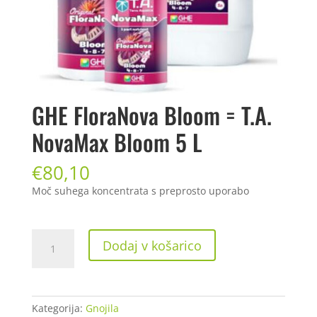
GHE FloraNova Bloom = T.A.
NovaMax Bloom 5 L
€
80,10
Moč suhega koncentrata s preprosto uporabo
GHE
Dodaj v košarico
FloraNova
Bloom
=
T.A.
Kategorija:
Gnojila
NovaMax