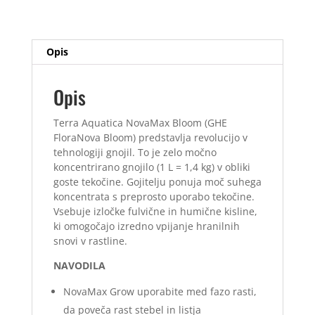
Bloom
5
L
Opis
količina
Opis
Terra Aquatica NovaMax Bloom (GHE
FloraNova Bloom) predstavlja revolucijo v
tehnologiji gnojil. To je zelo močno
koncentrirano gnojilo (1 L = 1,4 kg) v obliki
goste tekočine. Gojitelju ponuja moč suhega
koncentrata s preprosto uporabo tekočine.
Vsebuje izločke fulvične in humične kisline,
ki omogočajo izredno vpijanje hranilnih
snovi v rastline.
NAVODILA
NovaMax Grow uporabite med fazo rasti,
da poveča rast stebel in listja