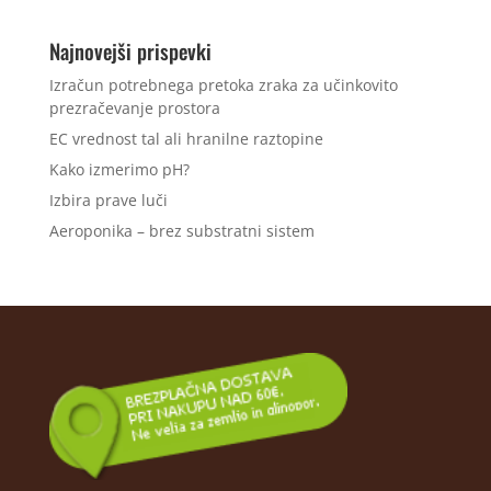
Najnovejši prispevki
Izračun potrebnega pretoka zraka za učinkovito
prezračevanje prostora
EC vrednost tal ali hranilne raztopine
Kako izmerimo pH?
Izbira prave luči
Aeroponika – brez substratni sistem