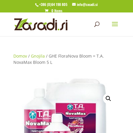
+386 (0)64 198 805
info@zasadi.si
0 Items
Domov
/
Gnojila
/ GHE FloraNova Bloom = T.A.
NovaMax Bloom 5 L