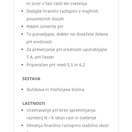
in sicer v fazi rasti ter cvetenja
Dodajte hranilni raztopini v majhnih
posameznih dozah
Potem izmerite pH
To ponavljajte, dokler ne dosežete želene
pH vrednosti
Za preverjanje pH vrednosti uporabljajte
T.A. pH Tester
Priporočen pH: med 5,5 in 6,2
SESTAVA
Dušikova in Fosforjeva kislina
LASTNOSTI
Uravnavanje pH brez spreminjanja
razmerij N / K skozi rast in cvetenje
Ohranja hranilno raztopino stabilno skozi