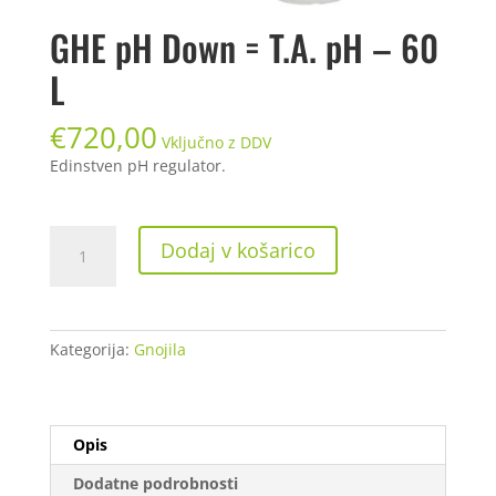
GHE pH Down = T.A. pH – 60
L
€
720,00
Vključno z DDV
Edinstven pH regulator.
GHE
Dodaj v košarico
pH
Down
=
T.A.
Kategorija:
Gnojila
pH
-
60
L
Opis
količina
Dodatne podrobnosti