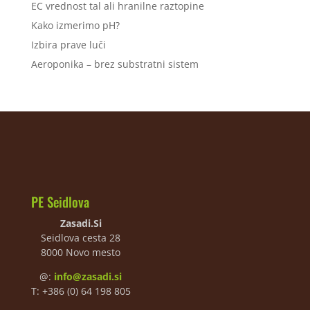
EC vrednost tal ali hranilne raztopine
Kako izmerimo pH?
Izbira prave luči
Aeroponika – brez substratni sistem
PE Seidlova
Zasadi.Si
Seidlova cesta 28
8000 Novo mesto
@:
info@zasadi.si
T: +386 (0) 64 198 805