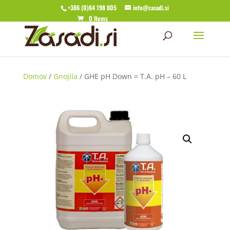
+386 (0)64 198 805
info@zasadi.si
0 Items
Domov
/
Gnojila
/ GHE pH Down = T.A. pH – 60 L