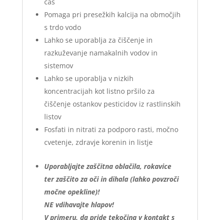
čas
Pomaga pri presežkih kalcija na območjih
s trdo vodo
Lahko se uporablja za čiščenje in
razkuževanje namakalnih vodov in
sistemov
Lahko se uporablja v nizkih
koncentracijah kot listno pršilo za
čiščenje ostankov pesticidov iz rastlinskih
listov
Fosfati in nitrati za podporo rasti, močno
cvetenje, zdravje korenin in listje
Uporabljajte zaščitna oblačila, rokavice
ter zaščito za oči in dihala (lahko povzroči
močne opekline)!
NE vdihavajte hlapov!
V primeru, da pride tekočina v kontakt s