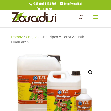
+386 (0)64 198 805
info@zasadi.si
0 Items
Domov
/
Gnojila
/ GHE Ripen = Terra Aquatica
FinalPart 5 L