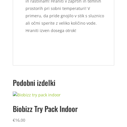
in rastlinam! Hraniti v zaprtih in temnih
prostorih pri sobni temperaturi! V
primeru, da pride gnojilo v stik s sluznico
ali očmi sperite z veliko količino vode.
Hraniti izven dosega otrok!
Podobni izdelki
Biobizz Try Pack Indoor
€
16,00