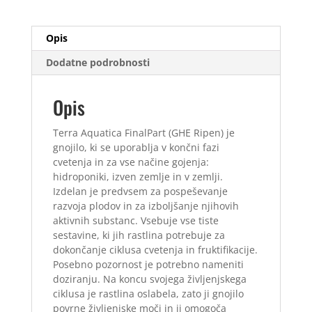
L
količina
Opis
Dodatne podrobnosti
Opis
Terra Aquatica FinalPart (GHE Ripen) je
gnojilo, ki se uporablja v končni fazi
cvetenja in za vse načine gojenja:
hidroponiki, izven zemlje in v zemlji.
Izdelan je predvsem za pospeševanje
razvoja plodov in za izboljšanje njihovih
aktivnih substanc. Vsebuje vse tiste
sestavine, ki jih rastlina potrebuje za
dokončanje ciklusa cvetenja in fruktifikacije.
Posebno pozornost je potrebno nameniti
doziranju. Na koncu svojega življenjskega
ciklusa je rastlina oslabela, zato ji gnojilo
povrne življenjske moči in ji omogoča