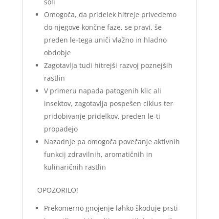
soli
Omogoča, da pridelek hitreje privedemo
do njegove končne faze, se pravi, še
preden le-tega uniči vlažno in hladno
obdobje
Zagotavlja tudi hitrejši razvoj poznejših
rastlin
V primeru napada patogenih klic ali
insektov, zagotavlja pospešen ciklus ter
pridobivanje pridelkov, preden le-ti
propadejo
Nazadnje pa omogoča povečanje aktivnih
funkcij zdravilnih, aromatičnih in
kulinaričnih rastlin
OPOZORILO!
Prekomerno gnojenje lahko škoduje prsti