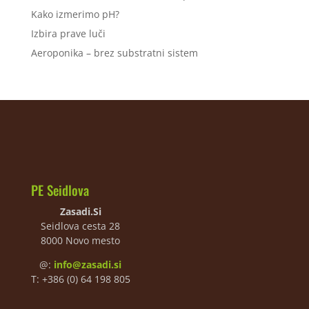
Kako izmerimo pH?
Izbira prave luči
Aeroponika – brez substratni sistem
PE Seidlova
Zasadi.Si
Seidlova cesta 28
8000 Novo mesto
@:
info@zasadi.si
T: +386 (0) 64 198 805