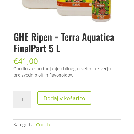
GHE Ripen = Terra Aquatica
FinalPart 5 L
€
41,00
Gnojilo za spodbujanje obilnega cvetenja z večjo
proizvodnjo olj in flavonoidov.
GHE
Dodaj v košarico
Ripen
=
Terra
Aquatica
Kategorija:
Gnojila
FinalPart
5