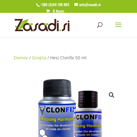
+386 (0)64 198 805
info@zasadi.si
0 Items
Domov
/
Gnojila
/ Hesi Clonfix 50 ml