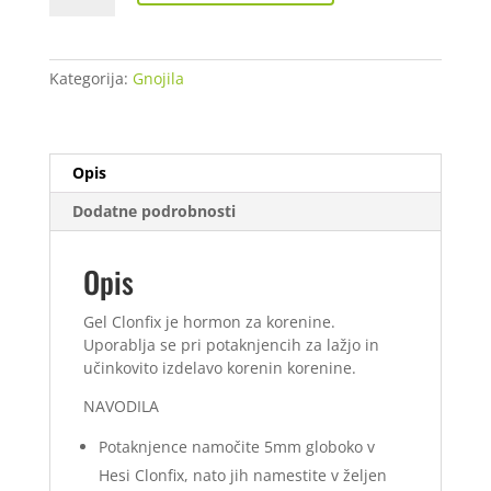
ml
količina
Kategorija:
Gnojila
Opis
Dodatne podrobnosti
Opis
Gel Clonfix je hormon za korenine.
Uporablja se pri potaknjencih za lažjo in
učinkovito izdelavo korenin korenine.
NAVODILA
Potaknjence namočite 5mm globoko v
Hesi Clonfix, nato jih namestite v željen