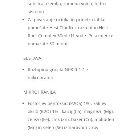
substrat (zemlja, kamena volna, hidro
sistemi)
Za povečanje učinka in pridelka lahko
pomešate Hesi Clonfix z raztopino Hesi
Root Complex 50ml /1L vode. Potaknjence
namakate 30 minut
SESTAVA
Raztopina gnojila NPK 0-1-1 z
mikrohranili
MIKROHRANILA
Fosforjev pentoksid (P2O5) 1% , kalijev
oksid (K2O) 1% , kalcij (Ca), magnezij (Mg),
železo (Fe), cink (Zn), baker (Cu), molibden
(Mo) in selen (Se) iz naravnih virov