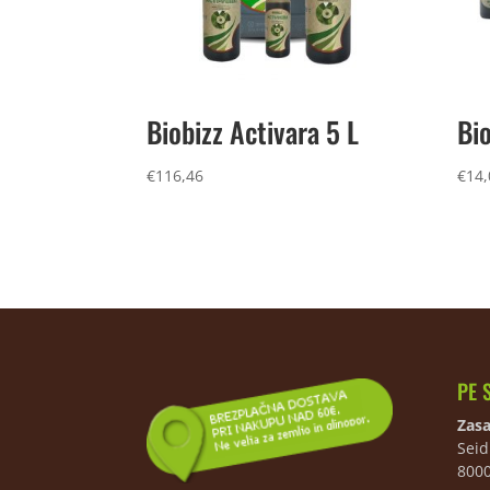
Biobizz Activara 5 L
Bi
€
116,46
€
14,
PE 
Zasa
Seid
800