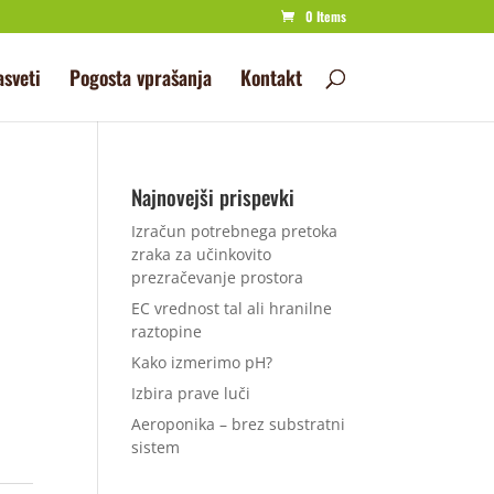
0 Items
asveti
Pogosta vprašanja
Kontakt
Najnovejši prispevki
Izračun potrebnega pretoka
zraka za učinkovito
prezračevanje prostora
EC vrednost tal ali hranilne
raztopine
Kako izmerimo pH?
Izbira prave luči
Aeroponika – brez substratni
sistem