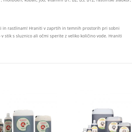
in rastlinam! Hraniti v zaprtih in temnih prostorih pri sobni
 stik s sluznico ali očmi sperite z veliko količino vode. Hraniti