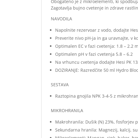
Obogateno je z mikroelementi, ki spodbuja
Zagotavlja bujno cvetenje in zdrave rastli
NAVODILA
Napolnite rezervoar z vodo, dodajte He
Preverite nivo pH-ja in ga uravnajte, v 
Optimalen EC v fazi cvetenja: 1.8 – 2.2
Optimalen pH v fazi cvetenja 5.8 – 6.2
Na vrhuncu cvetenja dodajte Hesi PK 13
DOZIRANJE: Razredčite 50 ml Hydro Bloom-
SESTAVA
Raztopina gnojila NPK 3-4-5 z mikrohran
MIKROHRANILA
Makrohranila: Dušik (N) 23%, fosforjev 
Sekundarna hranila: Magnezij, kalcij, su
Mikroelementi: Mangan, cink, baker, bor, 