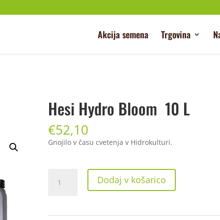
Akcija semena
Trgovina
N
Hesi Hydro Bloom 10 L
€
52,10
Gnojilo v času cvetenja v Hidrokulturi.
Hesi
Dodaj v košarico
Hydro
Bloom 10
L
količina