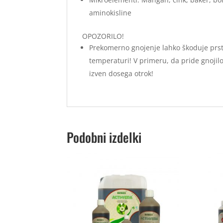
aminokisline
OPOZORILO!
Prekomerno gnojenje lahko škoduje prsti 
temperaturi! V primeru, da pride gnojilo v
izven dosega otrok!
Podobni izdelki