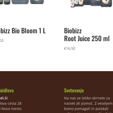
obizz Bio Bloom 1 L
Biobizz
Root Juice 250 ml
03
€
16,50
Seidlova
Svetovanje
di.Si
Na nas se lahko obrnete za
lova cesta 28
nasvet ali pomoč. Z veselje
0 Novo mesto
bomo pomagali in poiskali