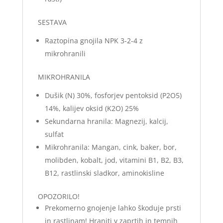
SESTAVA
Raztopina gnojila NPK 3-2-4 z
mikrohranili
MIKROHRANILA
Dušik (N) 30%, fosforjev pentoksid (P2O5)
14%, kalijev oksid (K2O) 25%
Sekundarna hranila: Magnezij, kalcij,
sulfat
Mikrohranila: Mangan, cink, baker, bor,
molibden, kobalt, jod, vitamini B1, B2, B3,
B12, rastlinski sladkor, aminokisline
OPOZORILO!
Prekomerno gnojenje lahko škoduje prsti
in rastlinam! Hraniti v zaprtih in temnih