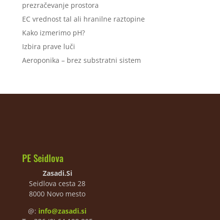
prezračevanje prostora
EC vrednost tal ali hranilne raztopine
Kako izmerimo pH?
Izbira prave luči
Aeroponika – brez substratni sistem
PE Seidlova
Zasadi.Si
Seidlova cesta 28
8000 Novo mesto
@:
info@zasadi.si