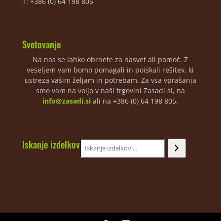
T: +386 (0) 64 198 805
Svetovanje
Na nas se lahko obrnete za nasvet ali pomoč. Z
veseljem vam bomo pomagali in poiskali rešitev, ki
ustreza vašim željam in potrebam. Za vsa vprašanja
smo vam na voljo v naši trgovini Zasadi.si, na
info@zasadi.si
ali na +386 (0) 64 198 805.
Iskanje izdelkov