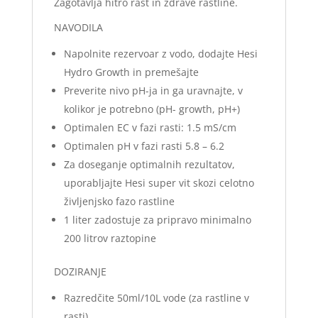
Zagotavlja hitro rast in zdrave rastline.
NAVODILA
Napolnite rezervoar z vodo, dodajte Hesi
Hydro Growth in premešajte
Preverite nivo pH-ja in ga uravnajte, v
kolikor je potrebno (pH- growth, pH+)
Optimalen EC v fazi rasti: 1.5 mS/cm
Optimalen pH v fazi rasti 5.8 – 6.2
Za doseganje optimalnih rezultatov,
uporabljajte Hesi super vit skozi celotno
življenjsko fazo rastline
1 liter zadostuje za pripravo minimalno
200 litrov raztopine
DOZIRANJE
Razredčite 50ml/10L vode (za rastline v
rasti)