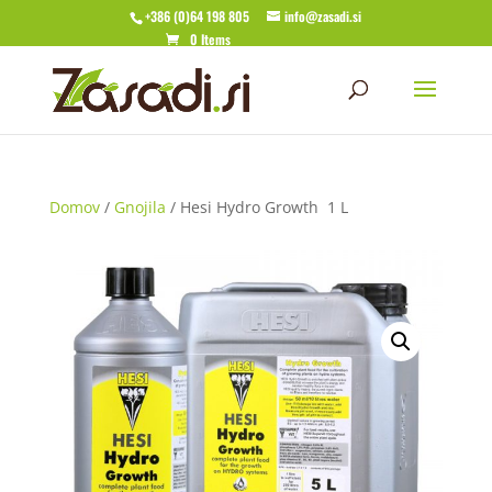
+386 (0)64 198 805
info@zasadi.si
0 Items
Domov
/
Gnojila
/ Hesi Hydro Growth 1 L