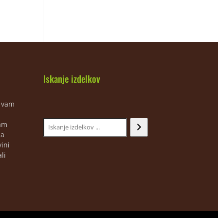
Iskanje izdelkov
m vam
jam
ja
ini
li