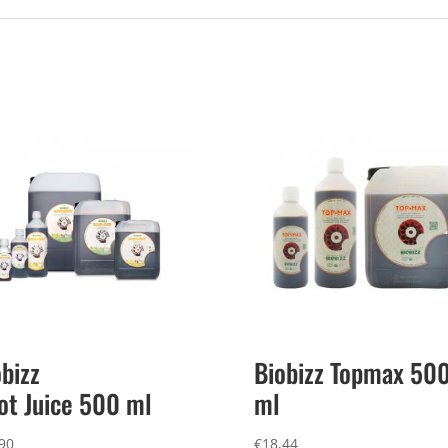
bizz
Biobizz Topmax 50
ot Juice 500 ml
ml
90
€
18,44