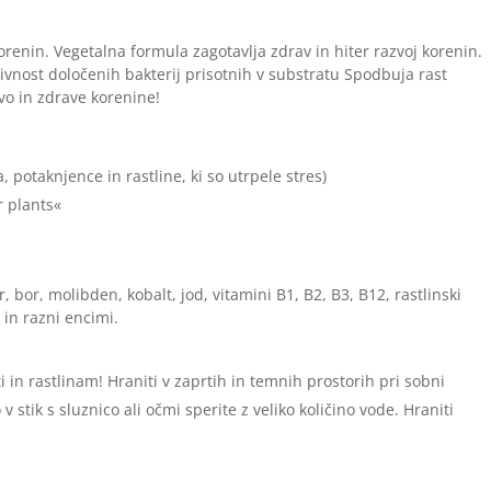
renin. Vegetalna formula zagotavlja zdrav in hiter razvoj korenin.
tivnost določenih bakterij prisotnih v substratu Spodbuja rast
rvo in zdrave korenine!
potaknjence in rastline, ki so utrpele stres)
 plants«
 bor, molibden, kobalt, jod, vitamini B1, B2, B3, B12, rastlinski
 in razni encimi.
in rastlinam! Hraniti v zaprtih in temnih prostorih pri sobni
 stik s sluznico ali očmi sperite z veliko količino vode. Hraniti