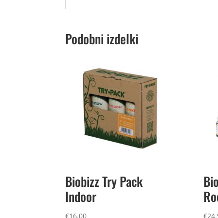
Podobni izdelki
Biobizz Try Pack
Bio
Indoor
Ro
€
16,00
€
24,