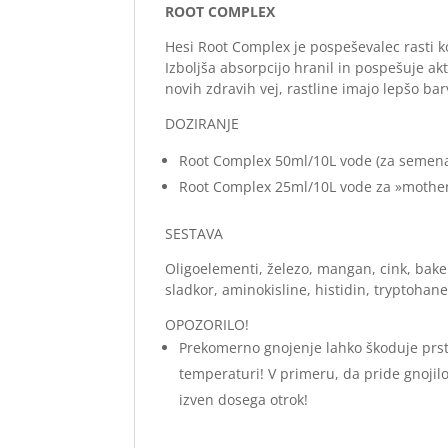
ROOT COMPLEX
Hesi Root Complex je pospeševalec rasti ko
Izboljša absorpcijo hranil in pospešuje ak
novih zdravih vej, rastline imajo lepšo ba
DOZIRANJE
Root Complex 50ml/10L vode (za semena, 
Root Complex 25ml/10L vode za »mother
SESTAVA
Oligoelementi, železo, mangan, cink, baker,
sladkor, aminokisline, histidin, tryptohane
OPOZORILO!
Prekomerno gnojenje lahko škoduje prsti 
temperaturi! V primeru, da pride gnojilo v
izven dosega otrok!