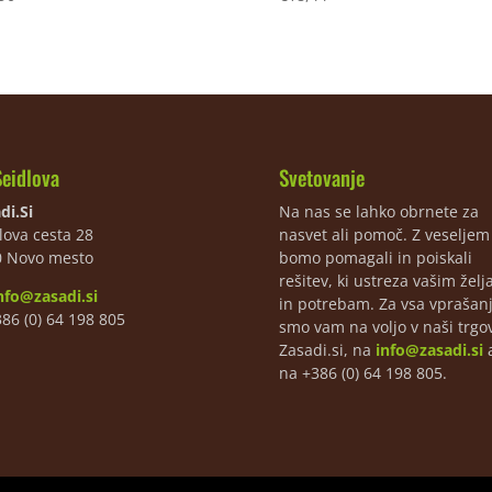
Seidlova
Svetovanje
di.Si
Na nas se lahko obrnete za
lova cesta 28
nasvet ali pomoč. Z veselje
0 Novo mesto
bomo pomagali in poiskali
rešitev, ki ustreza vašim žel
nfo@zasadi.si
in potrebam. Za vsa vprašan
386 (0) 64 198 805
smo vam na voljo v naši trgov
Zasadi.si, na
info@zasadi.si
a
na +386 (0) 64 198 805.