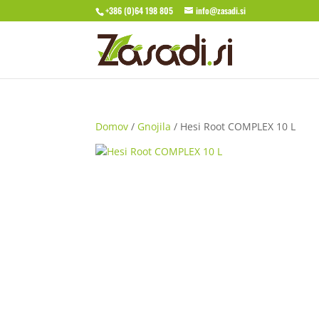
+386 (0)64 198 805
info@zasadi.si
Domov
/
Gnojila
/ Hesi Root COMPLEX 10 L