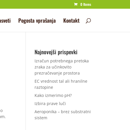
0 Items
asveti
Pogosta vprašanja
Kontakt
Najnovejši prispevki
Izračun potrebnega pretoka
zraka za učinkovito
prezračevanje prostora
EC vrednost tal ali hranilne
raztopine
Kako izmerimo pH?
Izbira prave luči
mo
Aeroponika – brez substratni
om.
sistem