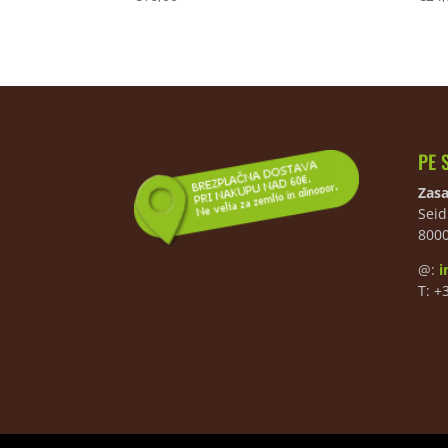
PE 
Zasa
Seid
800
@:
i
T: +