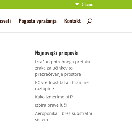
0 Items
asveti
Pogosta vprašanja
Kontakt
Najnovejši prispevki
Izračun potrebnega pretoka
zraka za učinkovito
prezračevanje prostora
EC vrednost tal ali hranilne
raztopine
Kako izmerimo pH?
Izbira prave luči
Aeroponika – brez substratni
sistem