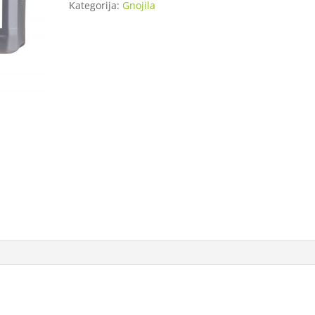
Kategorija:
Gnojila
količina