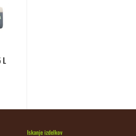
 L
Iskanje izdelkov