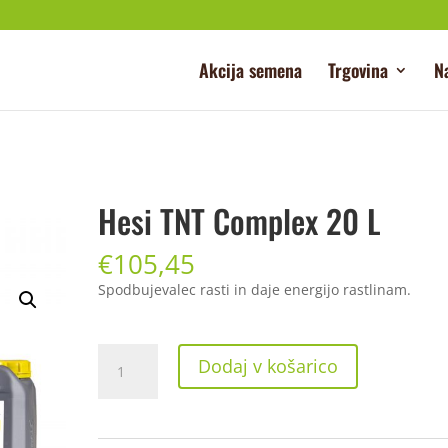
Akcija semena
Trgovina
N
Hesi TNT Complex 20 L
€
105,45
Spodbujevalec rasti in daje energijo rastlinam.
Hesi
Dodaj v košarico
TNT
Complex
20
L