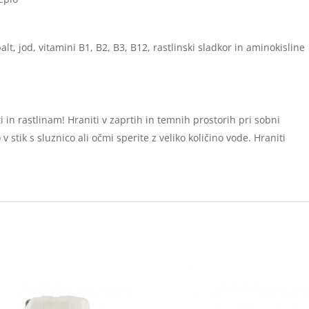
t, jod, vitamini B1, B2, B3, B12, rastlinski sladkor in aminokisline
in rastlinam! Hraniti v zaprtih in temnih prostorih pri sobni
 stik s sluznico ali očmi sperite z veliko količino vode. Hraniti