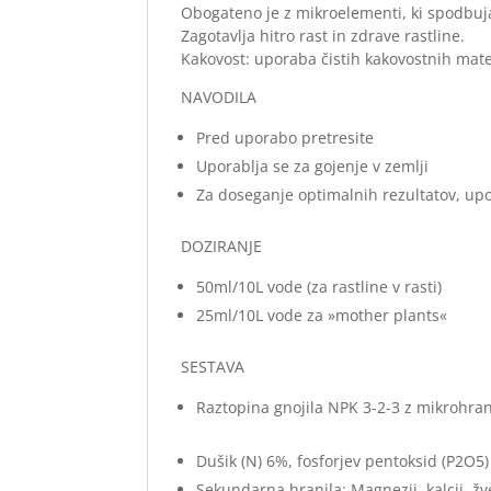
Obogateno je z mikroelementi, ki spodbujaj
Zagotavlja hitro rast in zdrave rastline.
Kakovost: uporaba čistih kakovostnih mater
NAVODILA
Pred uporabo pretresite
Uporablja se za gojenje v zemlji
Za doseganje optimalnih rezultatov, upor
DOZIRANJE
50ml/10L vode (za rastline v rasti)
25ml/10L vode za »mother plants«
SESTAVA
Raztopina gnojila NPK 3-2-3 z mikrohran
Dušik (N) 6%, fosforjev pentoksid (P2O5)
Sekundarna hranila: Magnezij, kalcij, žv