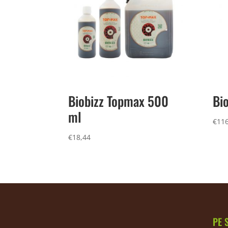
Biobizz Topmax 500
Bio
ml
€
116
€
18,44
PE 