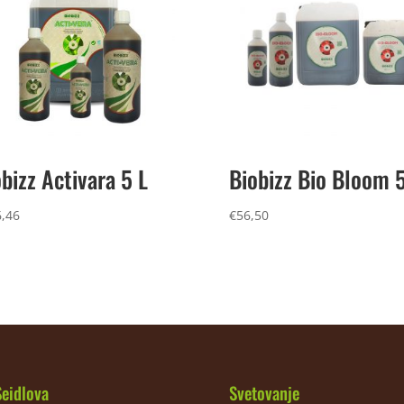
bizz Activara 5 L
Biobizz Bio Bloom 5
,46
€
56,50
Seidlova
Svetovanje