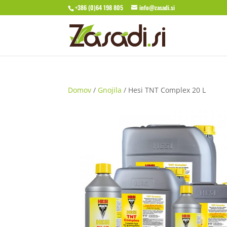
+386 (0)64 198 805
info@zasadi.si
Domov
/
Gnojila
/ Hesi TNT Complex 20 L