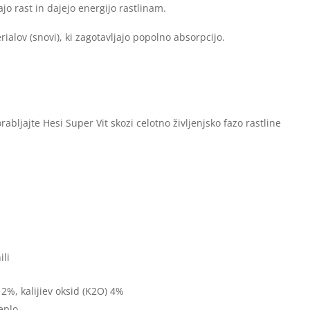
o rast in dajejo energijo rastlinam.
ialov (snovi), ki zagotavljajo popolno absorpcijo.
abljajte Hesi Super Vit skozi celotno življenjsko fazo rastline
ili
 2%, kalijiev oksid (K2O) 4%
eplo