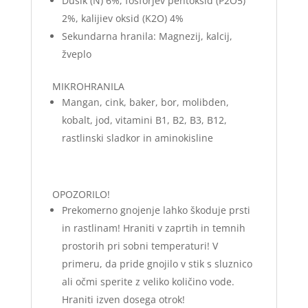
Dušik (N) 6%, fosforjev pentoksid (P2O5)
2%, kalijiev oksid (K2O) 4%
Sekundarna hranila: Magnezij, kalcij,
žveplo
MIKROHRANILA
Mangan, cink, baker, bor, molibden,
kobalt, jod, vitamini B1, B2, B3, B12,
rastlinski sladkor in aminokisline
OPOZORILO!
Prekomerno gnojenje lahko škoduje prsti
in rastlinam! Hraniti v zaprtih in temnih
prostorih pri sobni temperaturi! V
primeru, da pride gnojilo v stik s sluznico
ali očmi sperite z veliko količino vode.
Hraniti izven dosega otrok!