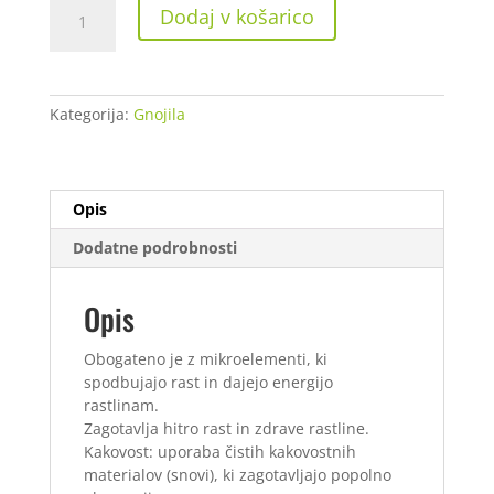
Hesi
Dodaj v košarico
TNT
Complex
5
L
Kategorija:
Gnojila
količina
Opis
Dodatne podrobnosti
Opis
Obogateno je z mikroelementi, ki
spodbujajo rast in dajejo energijo
rastlinam.
Zagotavlja hitro rast in zdrave rastline.
Kakovost: uporaba čistih kakovostnih
materialov (snovi), ki zagotavljajo popolno