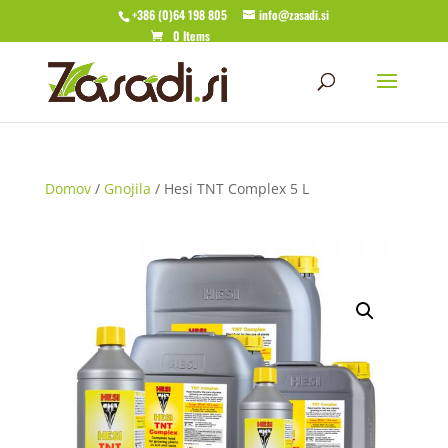
+386 (0)64 198 805
info@zasadi.si
0 Items
Domov
/
Gnojila
/ Hesi TNT Complex 5 L