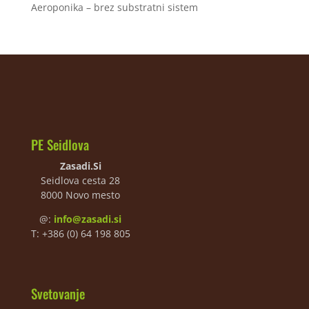
Aeroponika – brez substratni sistem
PE Seidlova
Zasadi.Si
Seidlova cesta 28
8000 Novo mesto
@:
info@zasadi.si
T: +386 (0) 64 198 805
Svetovanje