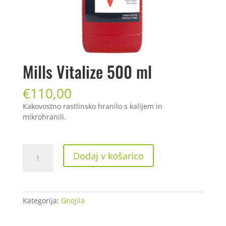
Mills Vitalize 500 ml
€
110,00
Kakovostno rastlinsko hranilo s kalijem in
mikrohranili.
Mills
Dodaj v košarico
Vitalize
500
ml
količina
Kategorija:
Gnojila