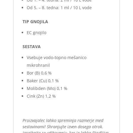
Od 5. – 8. tedna: 1 ml / 10 L vode
TIP GNOJILA
EC gnojilo
SESTAVA
Vsebuje vodo-topno mešanico
mikrohranil
Bor (B) 0,6 %
Baker (Cu) 0,1 %
Molibden (Mo) 0,1 %
Cink (Zn) 1,2 %
Proizvajalec lahko spreminja razmerje med
sestavinami! Shranjujte izven dosega otrok.
Izogibajte se vdihovanju, ker je lahko škodljivo.