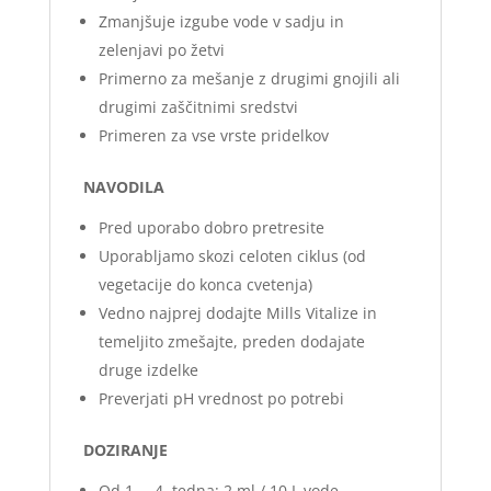
Zmanjšuje izgube vode v sadju in
zelenjavi po žetvi
Primerno za mešanje z drugimi gnojili ali
drugimi zaščitnimi sredstvi
Primeren za vse vrste pridelkov
NAVODILA
Pred uporabo dobro pretresite
Uporabljamo skozi celoten ciklus (od
vegetacije do konca cvetenja)
Vedno najprej dodajte Mills Vitalize in
temeljito zmešajte, preden dodajate
druge izdelke
Preverjati pH vrednost po potrebi
DOZIRANJE
Od 1. – 4. tedna: 2 ml / 10 L vode