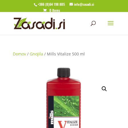
+386 (0)64 198 805
info@zasadi.si
0 Items
Domov
/
Gnojila
/ Mills Vitalize 500 ml