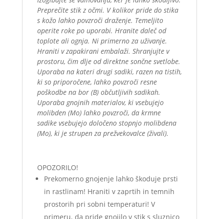
Preprečite stik z očmi. V kolikor pride do stika
s kožo lahko povzroči draženje. Temeljito
operite roke po uporabi. Hranite daleč od
toplote ali ognja. Ni primerno za uživanje.
Hraniti v zapakirani embalaži. Shranjujte v
prostoru, čim dlje od direktne sončne svetlobe.
Uporaba na kateri drugi sadiki, razen na tistih,
ki so priporočene, lahko povzroči resne
poškodbe na bor (B) občutljivih sadikah.
Uporaba gnojnih materialov, ki vsebujejo
molibden (Mo) lahko povzroči, da krmne
sadike vsebujejo določeno stopnjo molibdena
(Mo), ki je strupen za prežvekovalce (živali).
OPOZORILO!
Prekomerno gnojenje lahko škoduje prsti
in rastlinam! Hraniti v zaprtih in temnih
prostorih pri sobni temperaturi! V
primeru, da pride gnojilo v stik s sluznico