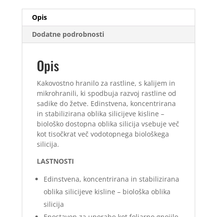
Opis
Dodatne podrobnosti
Opis
Kakovostno hranilo za rastline, s kalijem in
mikrohranili, ki spodbuja razvoj rastline od
sadike do žetve. Edinstvena, koncentrirana
in stabilizirana oblika silicijeve kisline –
biološko dostopna oblika silicija vsebuje več
kot tisočkrat več vodotopnega biološkega
silicija.
LASTNOSTI
Edinstvena, koncentrirana in stabilizirana
oblika silicijeve kisline – biološka oblika
silicija
Enostaven za uporabo kot foliarno gnojilo