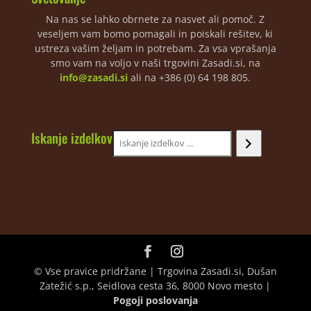
Na nas se lahko obrnete za nasvet ali pomoč. Z
veseljem vam bomo pomagali in poiskali rešitev, ki
ustreza vašim željam in potrebam. Za vsa vprašanja
smo vam na voljo v naši trgovini Zasadi.si, na
info@zasadi.si
ali na +386 (0) 64 198 805.
Iskanje izdelkov
© Vse pravice pridržane | Trgovina Zasadi.si, Dušan
Zatežić s.p., Seidlova cesta 36, 8000 Novo mesto |
Pogoji poslovanja