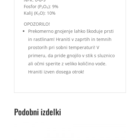
Fosfor (P₂O₅): 9%
Kalij (K₂O): 10%
OPOZORILO!
Prekomerno gnojenje lahko škoduje prsti
in rastlinam! Hraniti v zaprtih in temnih
prostorih pri sobni temperaturi! V
primeru, da pride gnojilo v stik s sluznico
ali očmi sperite z veliko količino vode.
Hraniti izven dosega otrok!
Podobni izdelki