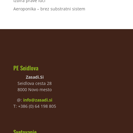
Izbira prave luči
Aeroponika – brez substratni sistem
PE Seidlova
Zasadi.Si
Seidlova cesta 28
8000 Novo mesto
@:
info@zasadi.si
T: +386 (0) 64 198 805
Svetovanje