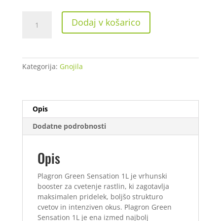
Plagron
Dodaj v košarico
Green
Sensation
1
L
Kategorija:
Gnojila
količina
Opis
Dodatne podrobnosti
Opis
Plagron Green Sensation 1L je vrhunski
booster za cvetenje rastlin, ki zagotavlja
maksimalen pridelek, boljšo strukturo
cvetov in intenziven okus. Plagron Green
Sensation 1L je ena izmed najbolj