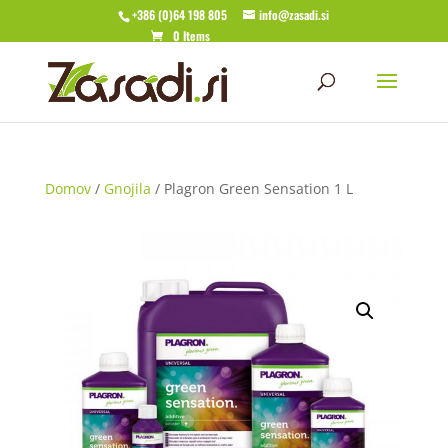
+386 (0)64 198 805
info@zasadi.si
0 Items
Domov
/
Gnojila
/ Plagron Green Sensation 1 L