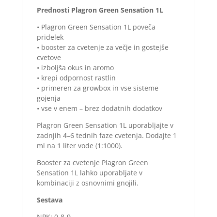
Prednosti Plagron Green Sensation 1L
• Plagron Green Sensation 1L poveča
pridelek
• booster za cvetenje za večje in gostejše
cvetove
• izboljša okus in aromo
• krepi odpornost rastlin
• primeren za growbox in vse sisteme
gojenja
• vse v enem – brez dodatnih dodatkov
Plagron Green Sensation 1L uporabljajte v
zadnjih 4–6 tednih faze cvetenja. Dodajte 1
ml na 1 liter vode (1:1000).
Booster za cvetenje Plagron Green
Sensation 1L lahko uporabljate v
kombinaciji z osnovnimi gnojili.
Sestava
NPK: 0-8-9