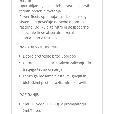
korenin.
Uporabljamo ga v obdobju rasti in v prvih
tednih obdobja cvetenja.
Power Roots spodbuja rast koreninskega
sistema in povečuje naravno odpornost
rastline. Odlikuje ga hitro in gospodarno
delovanje in se absorbira skoraj
neposredno v rastlino.
NAVODILA ZA UPORABO
Dobro pretresite pred uporabo
Uporablja se ga pri vsakem zalivanju do
tretjega tedna cvetenja
Lahko ga mešamo z ostalimi gnojili in
biološkimi protiparazitarnimi zdravili
DOZIRANJE:
1ml /1L vode (1:1000). V propagatorju
2ml/1L vode