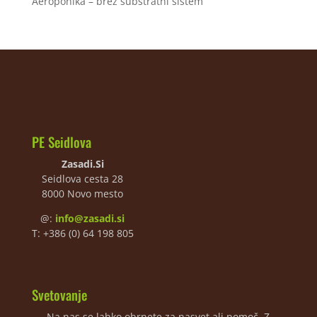
Aeroponika – brez substratni sistem
PE Seidlova
Zasadi.Si
Seidlova cesta 28
8000 Novo mesto
@:
info@zasadi.si
T: +386 (0) 64 198 805
Svetovanje
Na nas se lahko obrnete za nasvet ali pomoč. Z