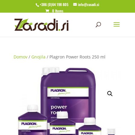
+386 (0)64 198 805
info@zasadi.si
0 Items
Domov
/
Gnojila
/ Plagron Power Roots 250 ml