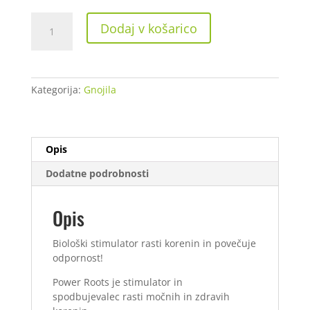
Plagron
Dodaj v košarico
Power
Roots
250
ml
Kategorija:
Gnojila
količina
Opis
Dodatne podrobnosti
Opis
Biološki stimulator rasti korenin in povečuje
odpornost!
Power Roots je stimulator in
spodbujevalec rasti močnih in zdravih