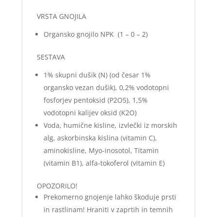
VRSTA GNOJILA
Organsko gnojilo NPK (1 – 0 – 2)
SESTAVA
1% skupni dušik (N) (od česar 1%
organsko vezan dušik), 0,2% vodotopni
fosforjev pentoksid (P2O5), 1,5%
vodotopni kalijev oksid (K2O)
Voda, humične kisline, izvlečki iz morskih
alg, askorbinska kislina (vitamin C),
aminokisline, Myo-inosotol, Titamin
(vitamin B1), alfa-tokoferol (vitamin E)
OPOZORILO!
Prekomerno gnojenje lahko škoduje prsti
in rastlinam! Hraniti v zaprtih in temnih