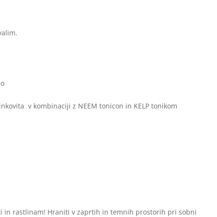
valim.
bo
činkovita v kombinaciji z NEEM tonicon in KELP tonikom
in rastlinam! Hraniti v zaprtih in temnih prostorih pri sobni