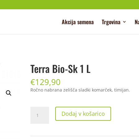
Akcija semena
Trgovina
N
Terra Bio-Sk 1 L
€
129,90
Ročno nabrana zelišča sladki komarček, timijan.
Terra
Dodaj v košarico
Bio-
Sk
1
L