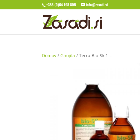
+386 (0)64 198 805
info@zasadi.si
Domov
/
Gnojila
/ Terra Bio-Sk 1 L