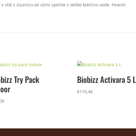
 stik s sluznico ali očmi sperite z veliko količino vode. Hraniti
bizz Try Pack
Biobizz Activara 5 L
door
€
116,46
00