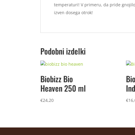
temperaturi! V primeru, da pride gnojilo v
izven dosega otrok!
Podobni izdelki
Biobizz Bio
Bio
Heaven 250 ml
In
€
24,20
€
16,