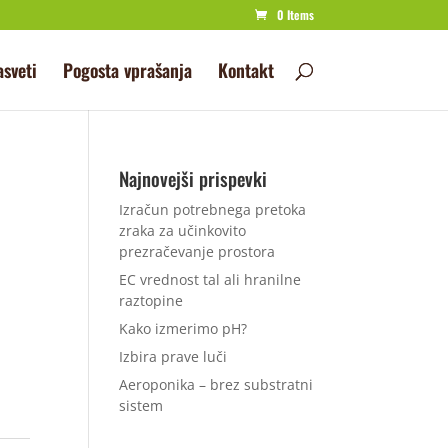
0 Items
asveti
Pogosta vprašanja
Kontakt
Najnovejši prispevki
Izračun potrebnega pretoka
zraka za učinkovito
prezračevanje prostora
EC vrednost tal ali hranilne
raztopine
Kako izmerimo pH?
Izbira prave luči
Aeroponika – brez substratni
sistem