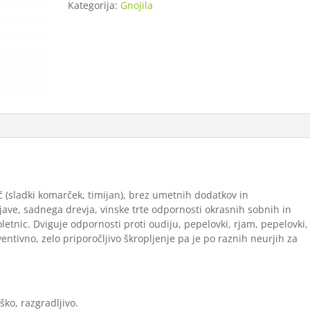
Kategorija:
Gnojila
količina
č (sladki komarček, timijan), brez umetnih dodatkov in
ave, sadnega drevja, vinske trte odpornosti okrasnih sobnih in
oletnic. Dviguje odpornosti proti oudiju, pepelovki, rjam, pepelovki,
ntivno, zelo priporočljivo škropljenje pa je po raznih neurjih za
ško, razgradljivo.