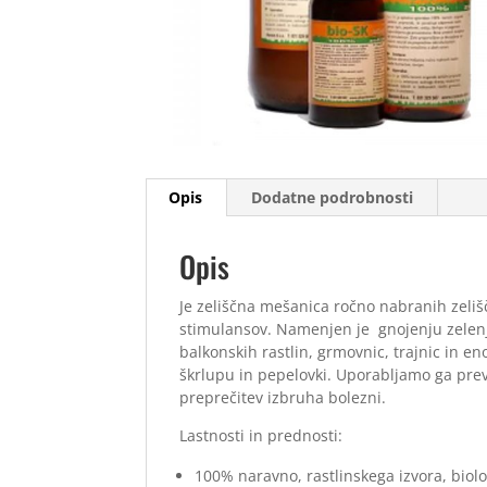
Opis
Dodatne podrobnosti
Opis
Je zeliščna mešanica ročno nabranih zeliš
stimulansov. Namenjen je gnojenju zelenj
balkonskih rastlin, grmovnic, trajnic in en
škrlupu in pepelovki. Uporabljamo ga preve
preprečitev izbruha bolezni.
Lastnosti in prednosti:
100% naravno, rastlinskega izvora, biolo