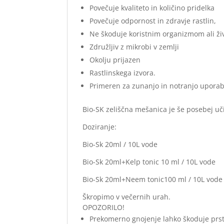
Povečuje kvaliteto in količino pridelka
Povečuje odpornost in zdravje rastlin,
Ne škoduje koristnim organizmom ali ži
Združljiv z mikrobi v zemlji
Okolju prijazen
Rastlinskega izvora.
Primeren za zunanjo in notranjo upora
Bio-SK zeliščna mešanica je še posebej u
Doziranje:
Bio-Sk 20ml / 10L vode
Bio-Sk 20ml+Kelp tonic 10 ml / 10L vode
Bio-Sk 20ml+Neem tonic100 ml / 10L vode
Škropimo v večernih urah.
OPOZORILO!
Prekomerno gnojenje lahko škoduje prsti 