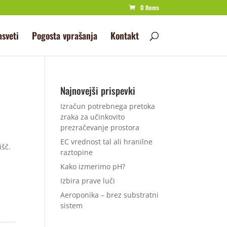
0 Items
asveti
Pogosta vprašanja
Kontakt
Najnovejši prispevki
Izračun potrebnega pretoka
zraka za učinkovito
prezračevanje prostora
EC vrednost tal ali hranilne
išč.
raztopine
Kako izmerimo pH?
Izbira prave luči
Aeroponika – brez substratni
sistem