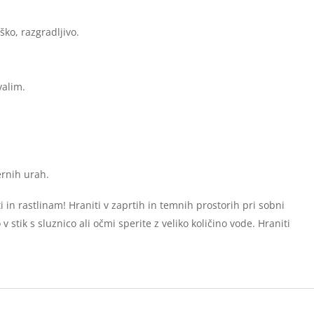
ško, razgradljivo.
valim.
ernih urah.
in rastlinam! Hraniti v zaprtih in temnih prostorih pri sobni
 stik s sluznico ali očmi sperite z veliko količino vode. Hraniti