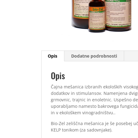
Opis
Dodatne podrobnosti
Opis
Čajna mešanica izbranih ekoloških visokogo
dodatkov in stimulansov. Namenjena dvigu 
grmovnic, trajnic in enoletnic. Uspešno de
uporabljamo namesto bakrovega fungicid
in v ekološkem vinogradništvu..
Bio-Zel zeliščna mešanica je še posebej uči
KELP tonikom (za sadovnjake).