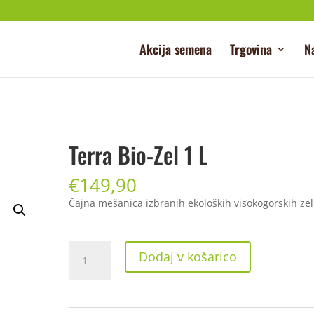
Akcija semena
Trgovina
N
Terra Bio-Zel 1 L
€
149,90
Čajna mešanica izbranih ekoloških visokogorskih zel
Terra
Dodaj v košarico
Bio-
Zel
1
L