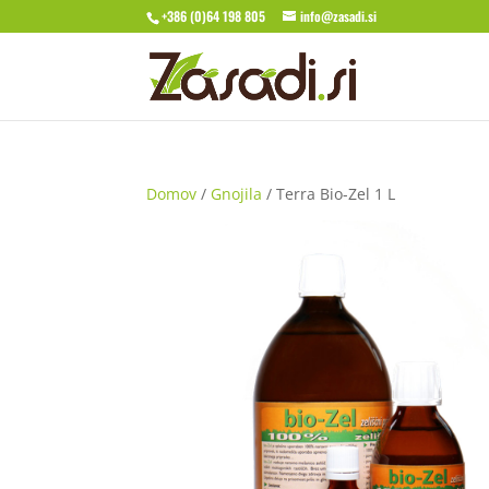
+386 (0)64 198 805
info@zasadi.si
Domov
/
Gnojila
/ Terra Bio-Zel 1 L