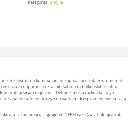
Kategorija:
Gnojila
količina
rskih zelišč (črna kumina, pelin, kopriva, arnika), brez umetnih
zdravja in odpornosti okrasnih sobnih in balkonskih rastlin,
luje proti pršicam in glivam. Deluje z močjo razkužila in ga
a in žvepleno-apnene brozge na sadnem drevju, zelenjavnem vrtu
nkovita v kombinaciji z gnojilom NEEM cake (za vrt ali njivo) ali