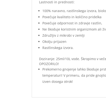
Lastnosti in prednosti:
100% naravno, rastlinskega izvora, biolo
Povečuje kvaliteto in količino pridelka
Povečuje odpornost in zdravje rastlin,
Ne škoduje koristnim organizmom ali ži
Združljiv z mikrobi v zemlji
Okolju prijazen
Rastlinskega izvora.
Doziranje: 25ml/10L vode. Škropimo v več
OPOZORILO!
Prekomerno gnojenje lahko škoduje prsti 
temperaturi! V primeru, da pride gnojilo v
izven dosega otrok!