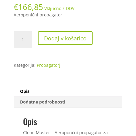
€
166,85
Vključno z DDV
Aeroponični propagator
Nutriculture
Dodaj v košarico
X-
Stream
Propagator
40
Kategorija:
Propagatorji
količina
Opis
Dodatne podrobnosti
Opis
Clone Master – Aeropončni propagator za