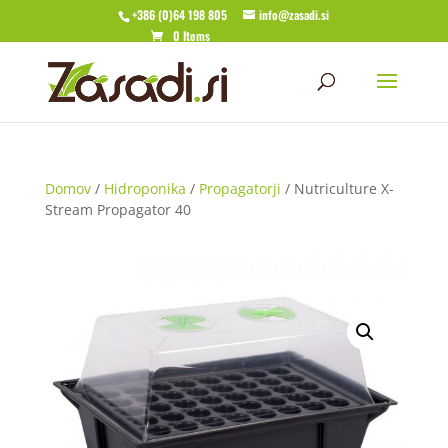
+386 (0)64 198 805
info@zasadi.si
0 Items
Domov
/
Hidroponika
/
Propagatorji
/ Nutriculture X-
Stream Propagator 40