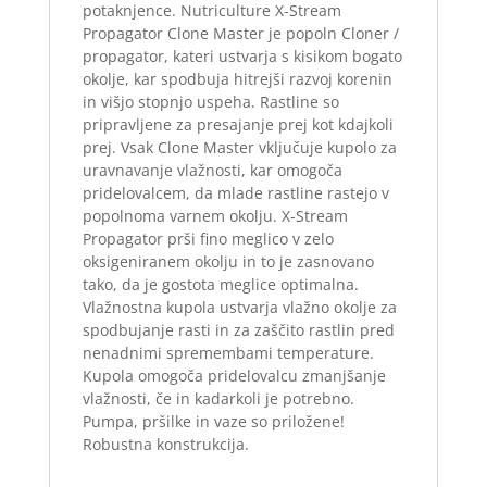
potaknjence. Nutriculture X-Stream
Propagator Clone Master je popoln Cloner /
propagator, kateri ustvarja s kisikom bogato
okolje, kar spodbuja hitrejši razvoj korenin
in višjo stopnjo uspeha. Rastline so
pripravljene za presajanje prej kot kdajkoli
prej. Vsak Clone Master vključuje kupolo za
uravnavanje vlažnosti, kar omogoča
pridelovalcem, da mlade rastline rastejo v
popolnoma varnem okolju. X-Stream
Propagator prši fino meglico v zelo
oksigeniranem okolju in to je zasnovano
tako, da je gostota meglice optimalna.
Vlažnostna kupola ustvarja vlažno okolje za
spodbujanje rasti in za zaščito rastlin pred
nenadnimi spremembami temperature.
Kupola omogoča pridelovalcu zmanjšanje
vlažnosti, če in kadarkoli je potrebno.
Pumpa, pršilke in vaze so priložene!
Robustna konstrukcija.