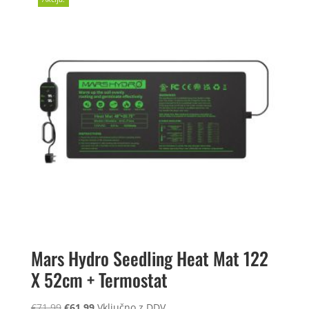
Mars Hydro Seedling Heat Mat 122
X 52cm + Termostat
Izvirna
Trenutna
€
71,99
€
61,99
Vključno z DDV