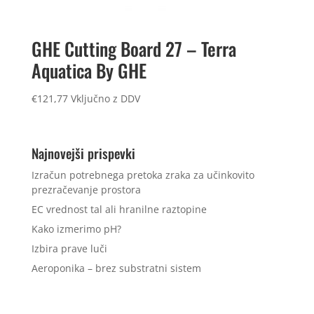
GHE Cutting Board 27 – Terra
Aquatica By GHE
€
121,77
Vključno z DDV
Najnovejši prispevki
Izračun potrebnega pretoka zraka za učinkovito
prezračevanje prostora
EC vrednost tal ali hranilne raztopine
Kako izmerimo pH?
Izbira prave luči
Aeroponika – brez substratni sistem