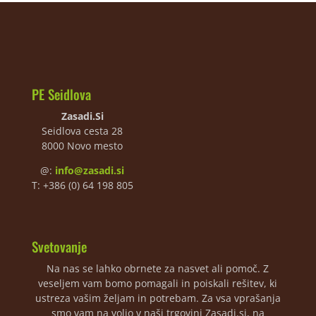
PE Seidlova
Zasadi.Si
Seidlova cesta 28
8000 Novo mesto
@:
info@zasadi.si
T: +386 (0) 64 198 805
Svetovanje
Na nas se lahko obrnete za nasvet ali pomoč. Z
veseljem vam bomo pomagali in poiskali rešitev, ki
ustreza vašim željam in potrebam. Za vsa vprašanja
smo vam na voljo v naši trgovini Zasadi.si, na