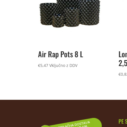
Air Rap Pots 8 L
Lo
2,5
€
5,47
Vključno z DDV
€
0,8
PE 