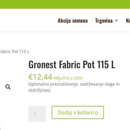
Akcija semena
Trgovina
N
Fabric Pot 115 L
Gronest Fabric Pot 115 L
€
12,44
Vključno z DDV
Optimalno prezračevanje, zadrževanje vlage in
vzdržljivost.
Gronest
Dodaj v košarico
Fabric
Pot
115