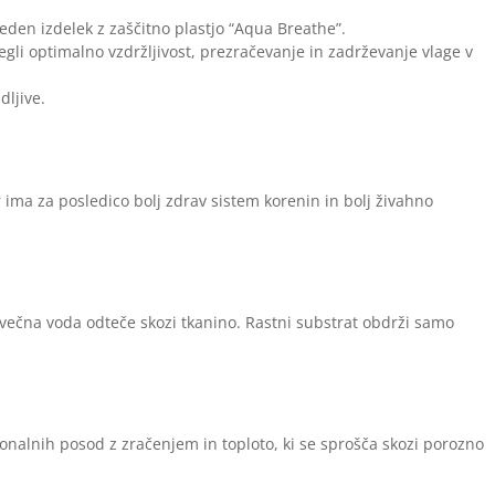
eden izdelek z zaščitno plastjo “Aqua Breathe”.
gli optimalno vzdržljivost, prezračevanje in zadrževanje vlage v
dljive.
r ima za posledico bolj zdrav sistem korenin in bolj živahno
ečna voda odteče skozi tkanino. Rastni substrat obdrži samo
ionalnih posod z zračenjem in toploto, ki se sprošča skozi porozno