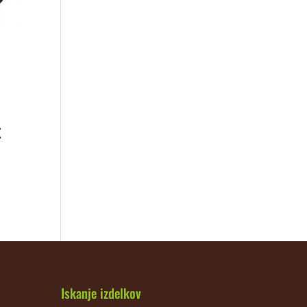
x
Iskanje izdelkov