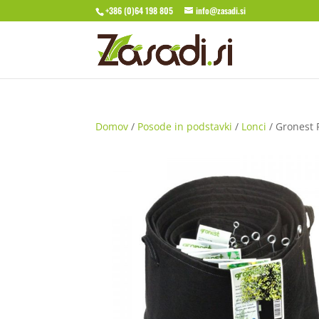
+386 (0)64 198 805
info@zasadi.si
Domov
/
Posode in podstavki
/
Lonci
/ Gronest 