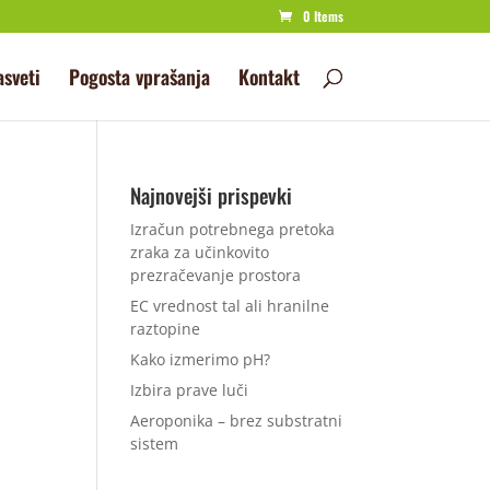
0 Items
asveti
Pogosta vprašanja
Kontakt
Najnovejši prispevki
Izračun potrebnega pretoka
zraka za učinkovito
prezračevanje prostora
EC vrednost tal ali hranilne
raztopine
Kako izmerimo pH?
Izbira prave luči
Aeroponika – brez substratni
sistem