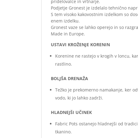
pridelovalce in vrtnarje.
Podjetje Gronest je izdelalo tehnično napr
S tem visoko kakovostnim izdelkom so dose
enem izdelku.
Gronest vaze se lahko operejo in so razgra
Made in Europe.
USTAVI KROŽENJE KORENIN
Korenine ne rastejo v krogih v loncu, ka
rastlino.
BOLJŠA DRENAŽA
Težko je prekomerno namakanje, ker odv
vodo, ki jo lahko zadrži.
HLADNEJŠI UČINEK
Fabric Pots ostanejo hladnejši od tradic
tkanino.