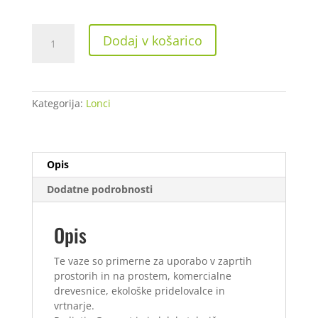
Gronest
Dodaj v košarico
Fabric
Pot
15
L
Kategorija:
Lonci
količina
Opis
Dodatne podrobnosti
Opis
Te vaze so primerne za uporabo v zaprtih
prostorih in na prostem, komercialne
drevesnice, ekološke pridelovalce in
vrtnarje.