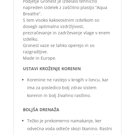
Podjetje Gronest je izdelalo tehnično
napreden izdelek z zaščitno plastjo “Aqua
Breathe”.
S tem visoko kakovostnim izdelkom so
dosegli optimalno vzdržljivost,
prezračevanje in zadrževanje vlage v enem
izdelku.
Gronest vaze se lahko operejo in so
razgradljive.
Made in Europe.
USTAVI KROŽENJE KORENIN
Korenine ne rastejo v krogih v loncu, kar
ima za posledico bolj zdrav sistem
korenin in bolj živahno rastlino.
BOLJŠA DRENAŽA
Težko je prekomerno namakanje, ker
odvečna voda odteče skozi tkanino. Rastni