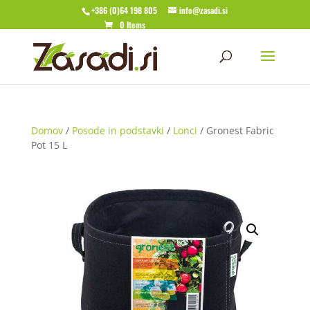
+386 (0)64 198 805
info@zasadi.si
0 Items
Domov
/
Posode in podstavki
/
Lonci
/ Gronest Fabric
Pot 15 L